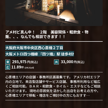
アメ村ど真ん中！ ２階 美容関係・軽飲食・物
販、、、なんでも相談できます！！
大阪府大阪市中央区西心斎橋２丁目
大阪メトロ四つ橋線 『四ツ橋』駅 徒歩4分
293,975
33,000
賃
円(税込)
共
円(税込)
11.89
広
坪
(39.31㎡)
心斎橋エリアの店舗・事務所区画募集です。 アメリカ村エリア
内の立地で、来店型店舗やサービス店舗、 事務所利用など幅広
くご相談可能。ＢＡＲ・軽飲食・ネイル・ エステなどもご相談
いただけます。 現地の雰囲気を活かした出店をお考えの方や、
心斎橋エリアで移転・増店をご検討中の方にもおすす…