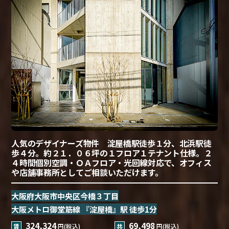
人気のデザイナーズ物件 淀屋橋駅徒歩１分、北浜駅徒
歩４分。約２１．０６坪の１フロア１テナント仕様。２
４時間個別空調・ＯＡフロア・光回線対応で、オフィス
や店舗事務所としてご相談いただけます。
大阪府大阪市中央区今橋３丁目
大阪メトロ御堂筋線 『淀屋橋』駅 徒歩1分
324,324
69,498
賃
円(税込)
共
円(税込)