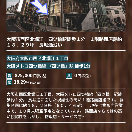
大阪市西区北堀江 四ツ橋駅徒歩１分 １階路面店舗約
１８．２９坪 長堀通沿い
大阪府大阪市西区北堀江１丁目
大阪メトロ四つ橋線 『四ツ橋』駅 徒歩1分
825,000
0
賃
円(税込)
共
円(税込)
18.29
広
坪
(60.46㎡)
大阪市西区北堀江１丁目、大阪メトロ四つ橋線「四ツ橋」駅徒
歩約１分。 長堀通に面した視認性の高い１階路面店舗です。 募
集区画は約１８．２９坪（６０．４６㎡）。 現在は物販店営業
中で、１０月末頃空予定となっています。 路面店ならではの高
い視認性を活かし、 物販店・サービス店…