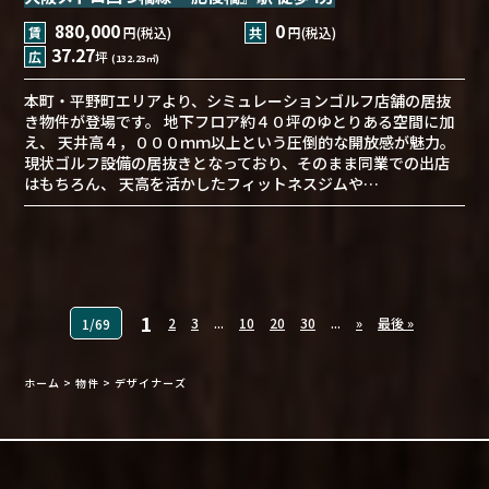
880,000
0
賃
円(税込)
共
円(税込)
37.27
広
坪
(132.23㎡)
本町・平野町エリアより、シミュレーションゴルフ店舗の居抜
き物件が登場です。 地下フロア約４０坪のゆとりある空間に加
え、 天井高４，０００ｍｍ以上という圧倒的な開放感が魅力。
現状ゴルフ設備の居抜きとなっており、そのまま同業での出店
はもちろん、 天高を活かしたフィットネスジムや…
1
2
3
...
10
20
30
...
»
最後 »
1/69
ホーム
>
物件
>
デザイナーズ