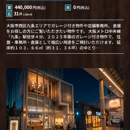
440,000
0
賃
円(税込)
共
円(税込)
31
広
坪
(103㎡)
大阪市西区九条エリアでガレージ付き物件や店舗事務所、 倉庫
をお探しの方にご覧いただきたい物件です。 大阪メトロ中央線
「九条」駅徒歩４分、２０２５年築のガレージ付き物件で、 住
居・事務所・倉庫として幅広い用途をご検討いただけます。 延
床約１０３．６６㎡（約３１．３４坪）のゆとり…