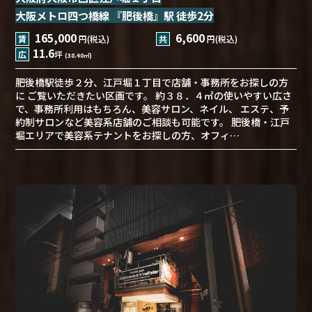
大阪メトロ四つ橋線 『肥後橋』駅 徒歩2分
165,000
6,600
賃
円(税込)
共
円(税込)
11.6
広
坪
(38.40㎡)
肥後橋駅徒歩２分、江戸堀１丁目で店舗・事務所をお探しの方
に ご覧いただきたい区画です。 約３８．４㎡の使いやすい広さ
で、事務所利用はもちろん、美容サロン、ネイル、 エステ、予
約制サロンなど美容系店舗のご相談も可能です。 肥後橋・江戸
堀エリアで美容系テナントをお探しの方、オフィ…