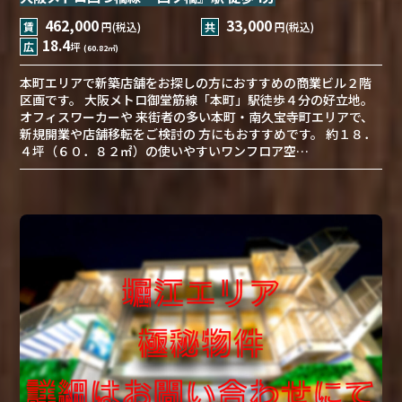
462,000
33,000
賃
円(税込)
共
円(税込)
18.4
広
坪
(60.82㎡)
本町エリアで新築店舗をお探しの方におすすめの商業ビル２階
区画です。 大阪メトロ御堂筋線「本町」駅徒歩４分の好立地。
オフィスワーカーや 来街者の多い本町・南久宝寺町エリアで、
新規開業や店舗移転をご検討の 方にもおすすめです。 約１８．
４坪（６０．８２㎡）の使いやすいワンフロア空…