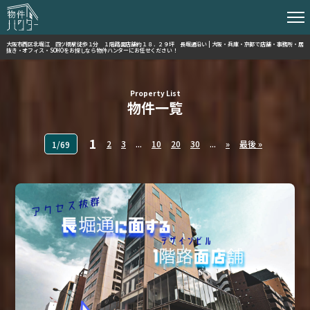
大阪市西区北堀江 四ツ橋駅徒歩１分 １階路面店舗約１８．２９坪 長堀通沿い | 大阪・兵庫・京都で店舗・事務所・居
抜き・オフィス・SOHOをお探しなら物件ハンターにお任せください！
Property List
物件一覧
1
2
3
...
10
20
30
...
»
最後 »
1/69