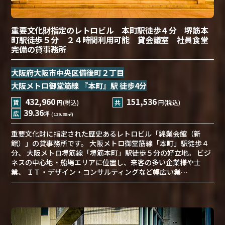
重要文化財指定のレトロビル 本町駅徒歩４分 堺筋本
町駅徒歩５分 ２４時間利用可能 貸会議室 社員食堂
完備の貸事務所
大阪府大阪市中央区備後町２丁目
大阪メトロ御堂筋線 『本町』駅 徒歩4分
432,960
151,536
賃
円(税込)
共
円(税込)
39.36
広
坪
(129.88㎡)
重要文化財に指定された歴史あるレトロビル「綿業会館（新
館）」の貸事務所です。 大阪メトロ御堂筋線「本町」駅徒歩４
分、 大阪メトロ堺筋線「堺筋本町」駅徒歩５分の好立地。 ビジ
ネスの中心地・船場エリアに位置し、来客の多い企業様や士
業、 ＩＴ・デザイン・コンサルティングなど幅広い業…