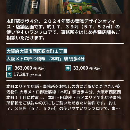
本町駅徒歩４分、２０２４年築の築浅デザインオフィ
ス・店舗区画です。約１７．３９坪（５７．５２㎡）の
使いやすいワンフロアで、事務所をはじめ各種店舗もご
相談いただけます。
大阪府大阪市西区靱本町１丁目
大阪メトロ四つ橋線 『本町』駅 徒歩4分
363,000
33,000
賃
円(税込)
共
円(税込)
17.39
広
坪
(57.52㎡)
本町エリアで店舗・事務所をお探しの方にご覧いただきたい築
浅物件 大阪メトロ御堂筋線「本町」駅徒歩４分、大阪市西区西
本町１丁目に位置し、 本町・阿波座・西区エリアで出店や事務
所移転をご検討中の方にもご覧いただきたい物件です。 約１
７．３９坪（５７．５２㎡）の使いやすいワンフロアで、事…