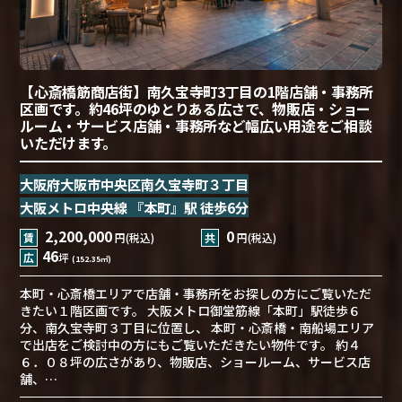
【心斎橋筋商店街】南久宝寺町3丁目の1階店舗・事務所
区画です。約46坪のゆとりある広さで、物販店・ショー
ルーム・サービス店舗・事務所など幅広い用途をご相談
いただけます。
大阪府大阪市中央区南久宝寺町３丁目
大阪メトロ中央線 『本町』駅 徒歩6分
2,200,000
0
賃
円(税込)
共
円(税込)
46
広
坪
(152.35㎡)
本町・心斎橋エリアで店舗・事務所をお探しの方にご覧いただ
きたい１階区画です。 大阪メトロ御堂筋線「本町」駅徒歩６
分、南久宝寺町３丁目に位置し、 本町・心斎橋・南船場エリア
で出店をご検討中の方にもご覧いただきたい物件です。 約４
６．０８坪の広さがあり、物販店、ショールーム、サービス店
舗、…