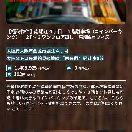
【極秘物件】南堀江４丁目 １階駐車場（コインパーキ
ング） ２F〜３ワンフロア貸し 店舗&オフィス
大阪府大阪市西区南堀江４丁目
大阪メトロ長堀鶴見緑地線 『西長堀』駅 徒歩8分
1,409,925
0
賃
円(税込)
共
円(税込)
102
広
坪
(338㎡)
完全極秘物件 現在建築企画中 借主様の商談が進み次第建築開始
予定 各階のみの商談も可能 もしくは２階・３階セット貸しも可
能 １階は大きなコインパーキングの予定で、もちろん、 こちら
も欲しい分だけセット貸も相談できます。 まずはご相談くださ
い このエリア…