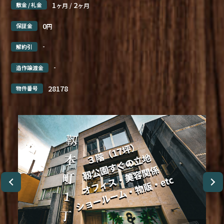
1
2
敷金 / 礼金
ヶ月 /
ヶ月
0
保証金
円
-
解約引
-
造作譲渡金
28178
物件番号