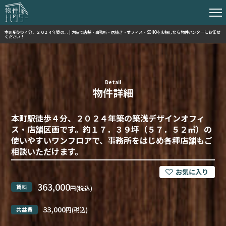
本町駅徒歩４分、２０２４年築の... | 大阪で店舗・事務所・居抜き・オフィス・SOHOをお探しなら物件ハンターにお任せ
ください！
Detail
物件詳細
本町駅徒歩４分、２０２４年築の築浅デザインオフィ
ス・店舗区画です。約１７．３９坪（５７．５２㎡）の
使いやすいワンフロアで、事務所をはじめ各種店舗もご
相談いただけます。
363,000
賃料
円(税込)
33,000
共益費
円(税込)