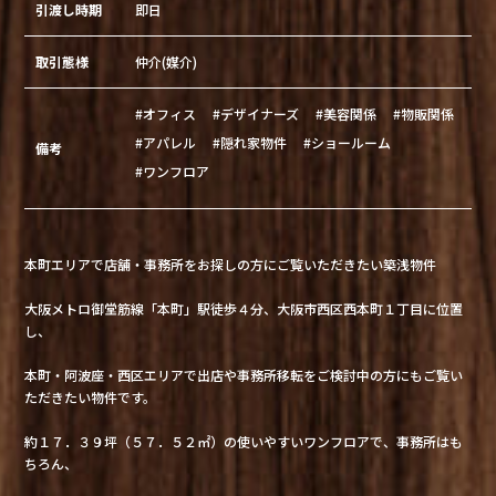
引渡し時期
即日
取引態様
仲介(媒介)
#オフィス
#デザイナーズ
#美容関係
#物販関係
#アパレル
#隠れ家物件
#ショールーム
備考
#ワンフロア
本町エリアで店舗・事務所をお探しの方にご覧いただきたい築浅物件
大阪メトロ御堂筋線「本町」駅徒歩４分、大阪市西区西本町１丁目に位置
し、
本町・阿波座・西区エリアで出店や事務所移転をご検討中の方にもご覧い
ただきたい物件です。
約１７．３９坪（５７．５２㎡）の使いやすいワンフロアで、事務所はも
ちろん、