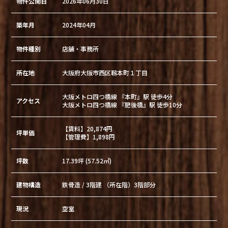
物件公開日
2026年06月30日
築年月
2024年04月
物件種別
店舗・事務所
所在地
大阪府大阪市西区靱本町１丁目
大阪メトロ四つ橋線 『本町』駅 徒歩4分
アクセス
大阪メトロ四つ橋線 『肥後橋』駅 徒歩10分
【賃料】20,874円
坪単価
【管理費】1,898円
坪数
17.39坪 (57.52㎡)
建物構造
鉄骨造 / 3階建 （所在階）3階部分
現況
空室