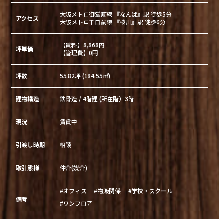
大阪メトロ御堂筋線 『なんば』駅 徒歩5分
アクセス
大阪メトロ千日前線 『桜川』駅 徒歩6分
【賃料】8,868円
坪単価
【管理費】0円
坪数
55.82坪 (184.55㎡)
建物構造
鉄骨造 / 4階建 (所在階）3階
現況
賃貸中
引渡し時期
相談
取引態様
仲介(媒介)
#オフィス
#物販関係
#学校・スクール
備考
#ワンフロア