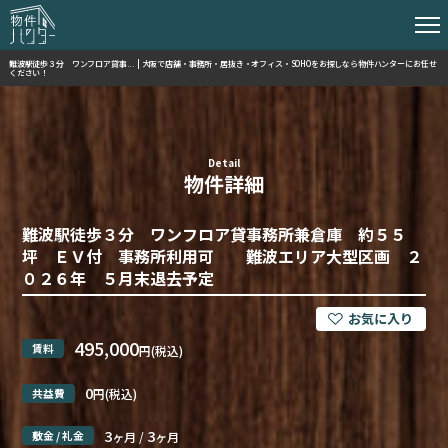
難波駅徒歩３分 ワンフロア貸事... | 大阪で店舗・事務所・居抜き・オフィス・SOHOをお探しなら物件ハンターにお任せ
ください！
Detail
物件詳細
難波駅徒歩３分 ワンフロア貸事務所兼倉庫 約５５
坪 ＥＶ付 事務所利用可 難波エリア大型区画 ２
０２６年 ５月末退去予定
495,000
賃料
円(税込)
0
共益費
円(税込)
3
3
敷金 / 礼金
ヶ月 /
ヶ月