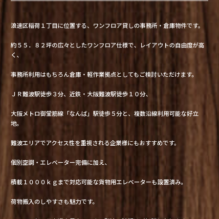
浪速区稲荷１丁目に位置する、ワンフロア貸しの事務所・倉庫物件です。
約５５．８２坪の広々としたワンフロア仕様で、レイアウトの自由度が高
く、
事務所利用はもちろん倉庫・軽作業拠点としてもご検討いただけます。
ＪＲ難波駅徒歩３分、近鉄・大阪難波駅徒歩１０分、
大阪メトロ御堂筋線「なんば」駅徒歩５分と、複数沿線利用可能な好立
地。
難波エリアでアクセス性を重視される企業様にもおすすめです。
個別空調・エレベーター完備に加え、
積載１０００ｋｇまで対応可能な貨物用エレベーターも設置済み。
荷物搬入のしやすさも魅力です。