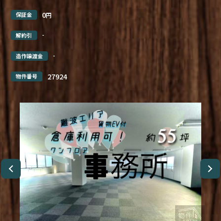
0
保証金
円
-
解約引
-
造作譲渡金
27924
物件番号