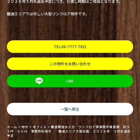
２０２６年５月末退去予定につき、引渡し時期はご相談となります。
難波エリアでは珍しい大型ワンフロア物件です。
TEL:06-7777-7421
この物件をお問い合わせ
LINE
一覧へ戻る
ホーム
>
物件
>
オフィス
>
難波駅徒歩３分 ワンフロア貸事務所兼倉庫 約５
５坪 ＥＶ付 事務所利用可 難波エリア大型区画 ２０２６年 ５月末退去
予定