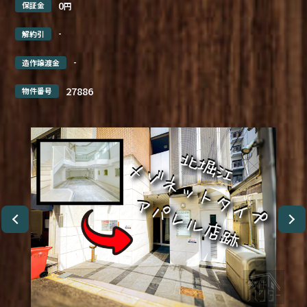
0
保証金
円
-
解約引
-
造作譲渡金
27886
物件番号