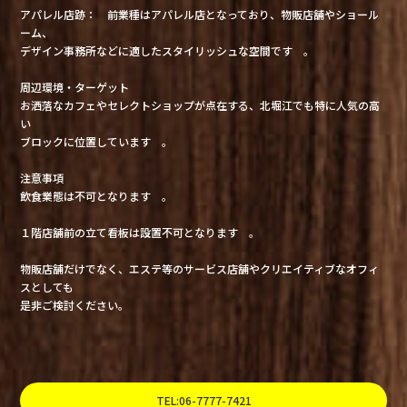
アパレル店跡： 前業種はアパレル店となっており、物販店舗やショール
ーム、
デザイン事務所などに適したスタイリッシュな空間です 。
周辺環境・ターゲット
お洒落なカフェやセレクトショップが点在する、北堀江でも特に人気の高
い
ブロックに位置しています 。
注意事項
飲食業態は不可となります 。
１階店舗前の立て看板は設置不可となります 。
物販店舗だけでなく、エステ等のサービス店舗やクリエイティブなオフィ
スとしても
是非ご検討ください。
TEL:06-7777-7421