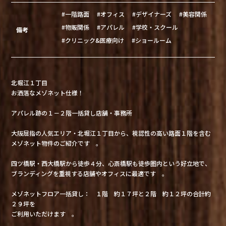
#一階路面
#オフィス
#デザイナーズ
#美容関係
#物販関係
#アパレル
#学校・スクール
備考
#クリニック&医療向け
#ショールーム
北堀江１丁目
お洒落なメゾネット仕様！
アパレル跡の１－２階一括貸し店舗・事務所
大阪屈指の人気エリア・北堀江１丁目から、視認性の高い路面１階を含む
メゾネット物件のご紹介です 。
四ツ橋駅・西大橋駅から徒歩４分、心斎橋駅も徒歩圏内という好立地で、
ブランディングを重視する店舗やオフィスに最適です 。
メゾネットフロア一括貸し： １階 約１７坪と２階 約１２坪の合計約
２９坪を
ご利用いただけます 。