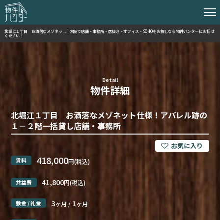
北堀江１丁目 お洒落なメゾネッ... | 大阪で店舗・事務所・居抜き・オフィス・SOHOをお探しなら物件ハンターにお任せ
ください！
Detail
物件詳細
北堀江１丁目 お洒落なメゾネット仕様！アパレル跡の
１－２階一括貸し店舗・事務所
418,000
賃料
円(税込)
41,800
共益費
円(税込)
3
1
敷金 / 礼金
ヶ月 /
ヶ月