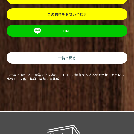
この物件をお問い合わせ
LINE
一覧へ戻る
ホーム
>
物件
>
一階路面
>
北堀江１丁目 お洒落なメゾネット仕様！アパレル
跡の１－２階一括貸し店舗・事務所