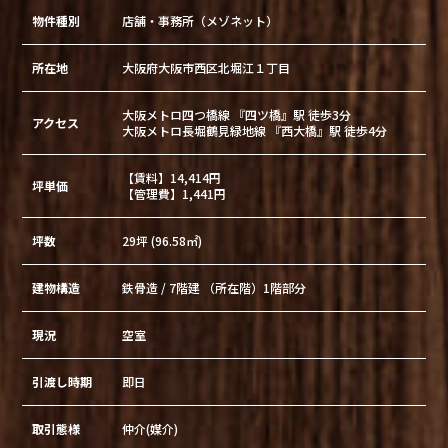
物件種別
店舗・事務所（メゾネット）
所在地
大阪府大阪市西区北堀江１丁目
大阪メトロ四つ橋線 『四ツ橋』駅 徒歩3分
アクセス
大阪メトロ長堀鶴見緑地線 『西大橋』駅 徒歩4分
【賃料】14,414円
坪単価
【管理費】1,441円
坪数
29坪 (96.58㎡)
建物構造
鉄骨造 / 7階建 （所在階）1階部分
現況
空室
引渡し時期
即日
取引態様
仲介(媒介)