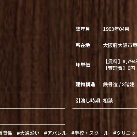
築年月
1993年04月
所在地
大阪府大阪市
【賃料】8,794
坪単価
【管理費】0円
建物構造
鉄骨造 / 8階建
引渡し時期
相談
販関係
#大通沿い
#アパレル
#学校・スクール
#クリニッ