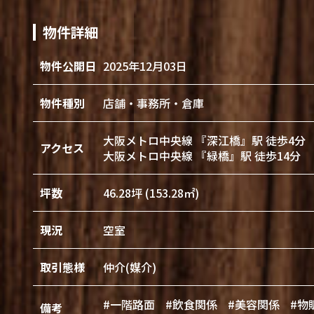
物件詳細
物件公開日
2025年12月03日
物件種別
店舗・事務所・倉庫
大阪メトロ中央線 『深江橋』駅 徒歩4分
アクセス
大阪メトロ中央線 『緑橋』駅 徒歩14分
坪数
46.28坪 (153.28㎡)
現況
空室
取引態様
仲介(媒介)
#一階路面
#飲食関係
#美容関係
#物
備考