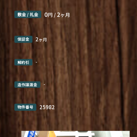
0
2
敷金 / 礼金
円 /
ヶ月
2
保証金
ヶ月
-
解約引
-
造作譲渡金
25982
物件番号