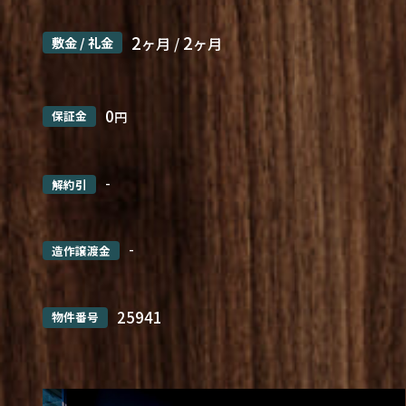
2
2
敷金 / 礼金
ヶ月 /
ヶ月
0
保証金
円
-
解約引
-
造作譲渡金
25941
物件番号