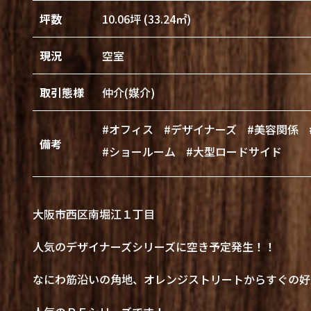
坪数
10.06坪 (33.24㎡)
現況
空室
取引態様
仲介(媒介)
#オフィス
#デザイナーズ
#美容関係
備考
#ショールーム
#大型ロードサイド
大阪市西区南堀江１丁目
人気のデザイナーズシリーズに空き予定発生！！
なにわ筋沿いの角地、オレンジストリートからすぐの好