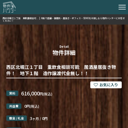
西区北堀江１丁目 重飲食相談可... | 大阪で店舗・事務所・居抜き・オフィス・SOHOをお探しなら物件ハンターにお任せ
ください！
Detail
物件詳細
西区北堀江１丁目 重飲食相談可能 居酒屋居抜き物
件！ 地下１階 造作譲渡代金無し！！
616,000
賃料
円(税込)
0
共益費
円(税込)
3
0
敷金 / 礼金
ヶ月 /
円