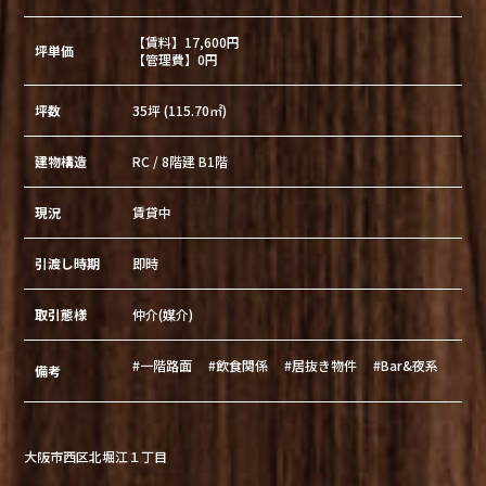
【賃料】17,600円
坪単価
【管理費】0円
坪数
35坪 (115.70㎡)
建物構造
RC / 8階建 B1階
現況
賃貸中
引渡し時期
即時
取引態様
仲介(媒介)
#一階路面
#飲食関係
#居抜き物件
#Bar&夜系
備考
大阪市西区北堀江１丁目