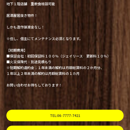
地下１階店舗 重飲食相談可能
居酒屋居抜き物件！
しかも造作譲渡金なし！
※但し、借主にてメンテナンス必須となります。
【初期費用】
■保証会社：初回保証料１００％（ジェイリース 更新料１０％）
■火災保険代：別途見積もり
※短期解約違約金；１年未満の解約は月額総賃料の２か月分、
１年以上２年未満の解約は月額総賃料の１カ月
お問い合わせお待ちしております！
TEL:06-7777-7421