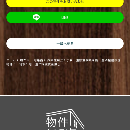
この物件をお問い合わせ
LINE
一覧へ戻る
ホーム
>
物件
>
一階路面
>
西区北堀江１丁目 重飲食相談可能 居酒屋居抜き
物件！ 地下１階 造作譲渡代金無し！！