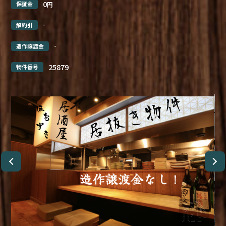
0
保証金
円
-
解約引
-
造作譲渡金
25879
物件番号