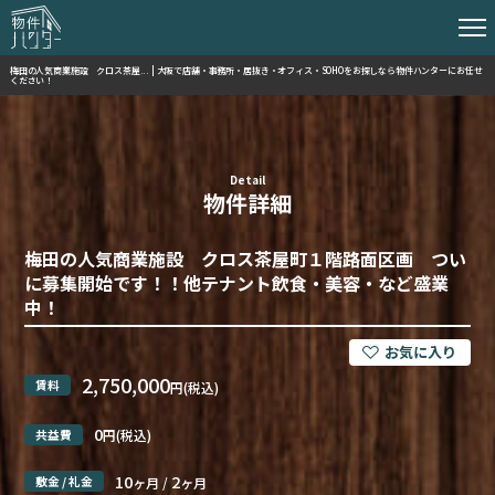
梅田の人気商業施設 クロス茶屋... | 大阪で店舗・事務所・居抜き・オフィス・SOHOをお探しなら物件ハンターにお任せ
ください！
Detail
物件詳細
梅田の人気商業施設 クロス茶屋町１階路面区画 つい
に募集開始です！！他テナント飲食・美容・など盛業
中！
2,750,000
賃料
円(税込)
0
共益費
円(税込)
10
2
敷金 / 礼金
ヶ月 /
ヶ月