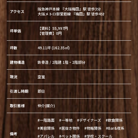
阪急神戸本線 『大阪梅田』駅 徒歩3分
アクセス
大阪メトロ御堂筋線 『梅田』駅 徒歩4分
【賃料】55,997円
坪単価
【管理費】0円
坪数
49.11坪 (162.35㎡)
建物構造
鉄骨造 / 2階建 1階・2階部分
現況
空室
引渡し時期
即日
取引態様
仲介(媒介)
#一階路面
#一等地
#デザイナーズ
#飲食関係
#美容関係
#居抜き物件
#物販関係
#Bar&夜系
備考
#アパレル
#ペット関係
#学校・スクール