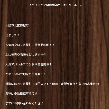
#クリニック&医療向け
#ショールーム
大阪市北区茶屋町
出ました！
人気のクロス茶屋町１階路面区画！！
主に美容や物販などに適す物件
人気アパレルブランドや美容関係！
かなりいい立地なので是非！！
近隣にはＮＵ茶屋町・梅田ロフト・阪急三番街が有りかなりの高集客力
業種は多数相談可能です
まずはお問い合わせください