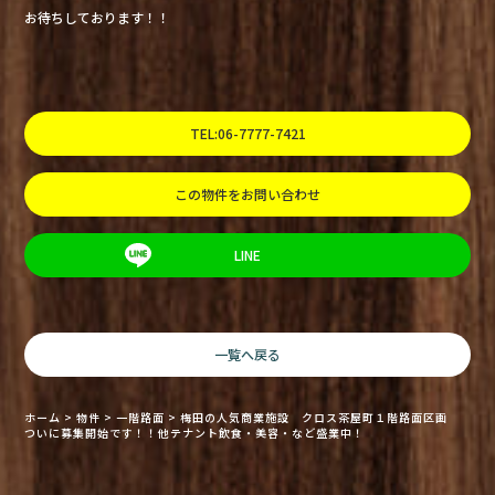
お待ちしております！！
TEL:06-7777-7421
この物件をお問い合わせ
LINE
一覧へ戻る
ホーム
>
物件
>
一階路面
>
梅田の人気商業施設 クロス茶屋町１階路面区画
ついに募集開始です！！他テナント飲食・美容・など盛業中！