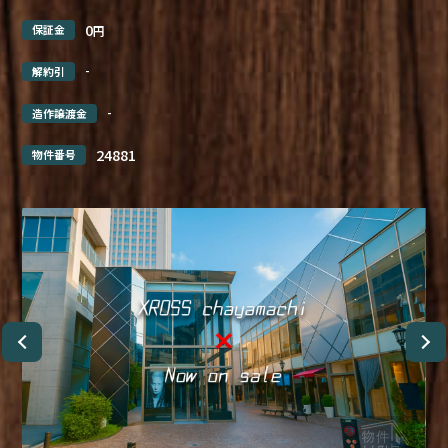
0
保証金
円
-
解約引
-
造作譲渡金
24881
物件番号