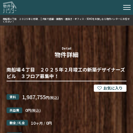
南船場４丁目 ２０２５年２月竣... | 大阪で店舗・事務所・居抜き・オフィス・SOHOをお探しなら物件ハンターにお任せ
ください！
Detail
物件詳細
南船場４丁目 ２０２５年２月竣工の新築デザイナーズ
ビル ３フロア募集中！
1,987,755
賃料
円(税込)
0
共益費
円(税込)
10
0
敷金 / 礼金
ヶ月 /
円