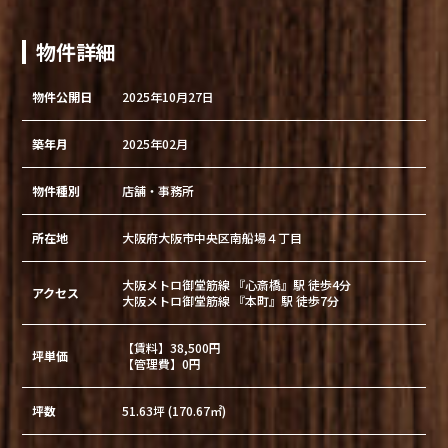
物件詳細
物件公開日
2025年10月27日
築年月
2025年02月
物件種別
店舗・事務所
所在地
大阪府大阪市中央区南船場４丁目
大阪メトロ御堂筋線 『心斎橋』駅 徒歩4分
アクセス
大阪メトロ御堂筋線 『本町』駅 徒歩7分
【賃料】38,500円
坪単価
【管理費】0円
坪数
51.63坪 (170.67㎡)