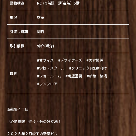
建物構造
RC / 9階建 （所在階）5階
現況
空室
引渡し時期
即日
取引態様
仲介(媒介)
#オフィス
#デザイナーズ
#美容関係
#学校・スクール
#クリニック&医療向け
備考
#ショールーム
#眺望重視
#新築・築浅
#ワンフロア
南船場４丁目
「心斎橋駅」徒歩４分の好立地！
２０２５年２月竣工の新築ビル