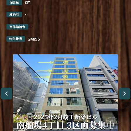
0
保証金
円
-
解約引
-
造作譲渡金
24856
物件番号