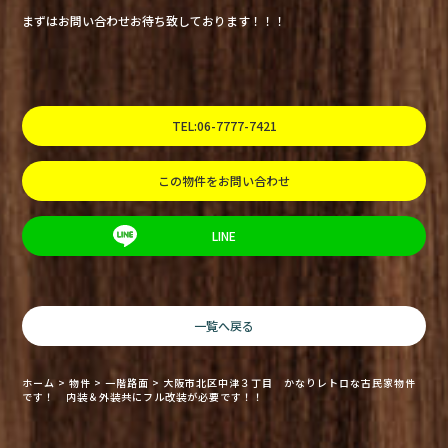
まずはお問い合わせお待ち致しております！！！
TEL:06-7777-7421
この物件をお問い合わせ
LINE
一覧へ戻る
ホーム
>
物件
>
一階路面
>
大阪市北区中津３丁目 かなりレトロな古民家物件
です！ 内装＆外装共にフル改装が必要です！！