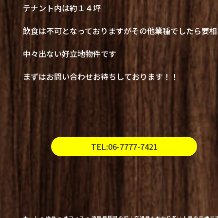
テナント内は約１４坪
飲食は不可となっておりますがその他業種でしたら要相
中々出ない好立地物件です
まずはお問い合わせお待ちしております！！
TEL:06-7777-7421
ホーム
>
物件
>
オフィス
>
淀屋橋駅目の前！交通量もかなり多い人気の立地で