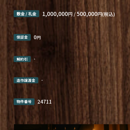
1,000,000
500,000
敷金 / 礼金
円 /
円(税込)
0
保証金
円
-
解約引
-
造作譲渡金
24711
物件番号