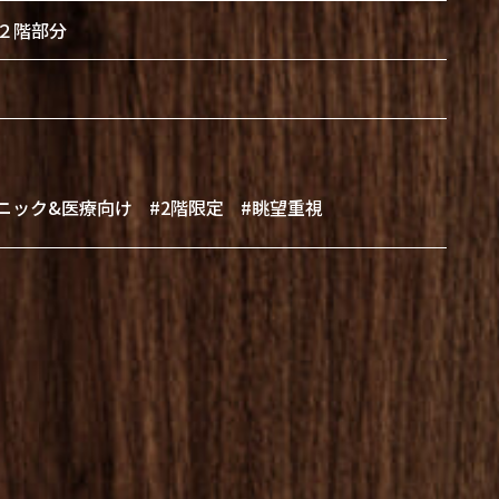
 ２階部分
ニック&医療向け
#2階限定
#眺望重視