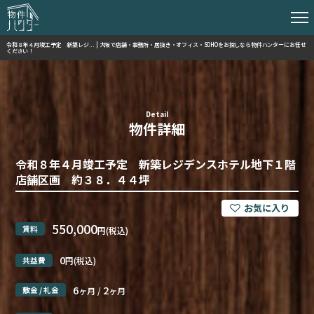
令和８年４月竣工予定 新築レジ... | 大阪で店舗・事務所・居抜き・オフィス・SOHOをお探しなら物件ハンターにお任せ
ください！
Detail
物件詳細
令和８年４月竣工予定 新築レジデンスホテル地下１階
店舗区画 約３８．４４坪
550,000
賃料
円(税込)
0
共益費
円(税込)
6
2
敷金 / 礼金
ヶ月 /
ヶ月