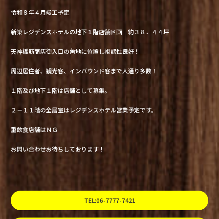
令和８年４月竣工予定
新築レジデンスホテルの地下１階店舗区画 約３８．４４坪
天神橋筋商店街入口の角地に位置し視認性良好！
周辺居住者、観光客、インバウンド客まで人通り多数！
１階及び地下１階は店舗として募集。
２－１１階の全居室はレジデンスホテル営業予定です。
重飲食店舗はＮＧ
お問い合わせお待ちしております！
TEL:06-7777-7421