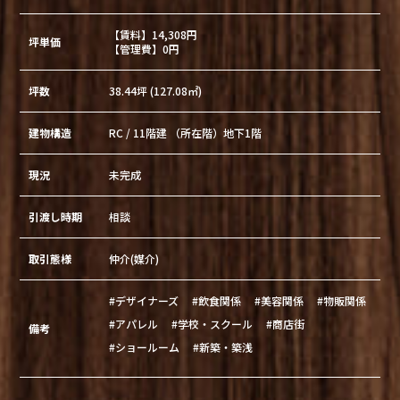
【賃料】14,308円
坪単価
【管理費】0円
坪数
38.44坪 (127.08㎡)
建物構造
RC / 11階建 （所在階）地下1階
現況
未完成
引渡し時期
相談
取引態様
仲介(媒介)
#デザイナーズ
#飲食関係
#美容関係
#物販関係
#アパレル
#学校・スクール
#商店街
備考
#ショールーム
#新築・築浅