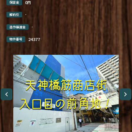
0
保証金
円
-
解約引
-
造作譲渡金
24377
物件番号