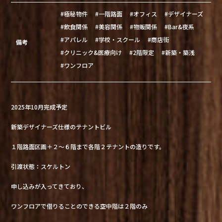
#極秘物件
#一階路面
#オフィス
#デザイナーズ
#飲食関係
#美容関係
#物販関係
#Bar&夜系
#アパレル
#学校・スクール
#商店街
備考
#クリニック&医療向け
#2階限定
#新築・築浅
#ワンフロア
2025年10月完成予定
新築デザイナーズ仕様のテナントビル
１階路面区画＋２～６階まで各階２テナントの造りです。
引渡状態：スケルトン
申し込みが入ってきており、
ワンフロアで借りることのできる空中階は２階のみ