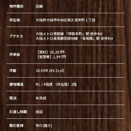
物件種別
店舗
所在地
大阪府大阪市中央区南久宝寺町１丁目
大阪メトロ堺筋線 『堺筋本町』駅 徒歩4分
アクセス
大阪メトロ長堀鶴見緑地線 『長堀橋』駅 徒歩8分
【賃料】20,287円
坪単価
【管理費】1,997円
坪数
20.93坪 (69.21㎡)
建物構造
RC / 6階建 （所在階）2階
現況
未完成
引渡し時期
相談
取引態様
仲介(媒介)