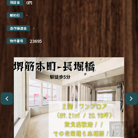
0
保証金
円
-
解約引
-
造作譲渡金
23695
物件番号