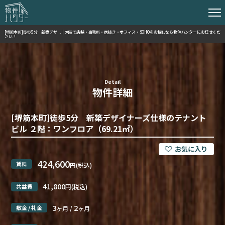
[堺筋本町]徒歩5分 新築デザ... | 大阪で店舗・事務所・居抜き・オフィス・SOHOをお探しなら物件ハンターにお任せくだ
さい！
Detail
物件詳細
[堺筋本町]徒歩5分 新築デザイナーズ仕様のテナント
ビル ２階：ワンフロア（69.21㎡）
424,600
賃料
円(税込)
41,800
共益費
円(税込)
3
2
敷金 / 礼金
ヶ月 /
ヶ月