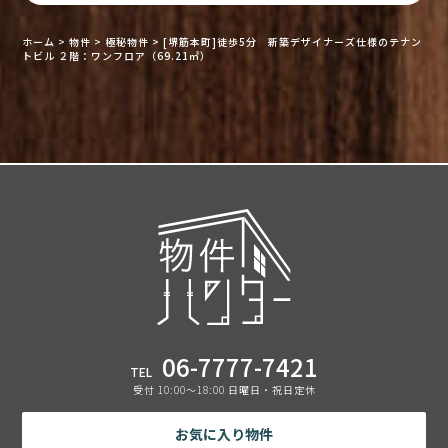
ホーム
>
物件
>
極秘物件
>
[堺筋本町]徒歩5分 新築デザイナーズ仕様のテナン
トビル ２階：ワンフロア（69.21㎡）
06-7777-7421
TEL
受付 10:00〜18:00 日曜日・祝日定休
お気に入り物件