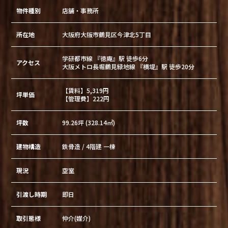
物件種別
店舗・事務所
所在地
大阪府大阪市鶴見区今津北5丁目
学研都市線 『徳庵』駅 徒歩6分
アクセス
大阪メトロ長堀鶴見緑地線 『横堤』駅 徒歩20分
【賃料】5,319円
坪単価
【管理費】222円
坪数
99.26坪 (328.14㎡)
建物構造
鉄骨造 / 4階建 一棟
現況
空室
引渡し時期
即日
取引態様
仲介(媒介)