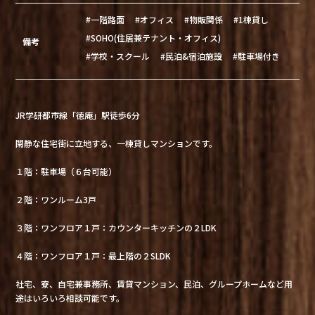
#一階路面
#オフィス
#物販関係
#1棟貸し
#SOHO(住居兼テナント・オフィス)
備考
#学校・スクール
#民泊&宿泊施設
#駐車場付き
JR学研都市線「徳庵」駅徒歩6分
閑静な住宅街に立地する、一棟貸しマンションです。
１階：駐車場（６台可能）
２階：ワンルーム3戸
３階：ワンフロア１戸：カウンターキッチンの２LDK
４階：ワンフロア１戸：最上階の２SLDK
社宅、寮、自宅兼事務所、賃貸マンション、民泊、グループホームなど用
途はいろいろ相談可能です。