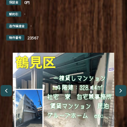
0
保証金
円
-
解約引
-
造作譲渡金
23567
物件番号