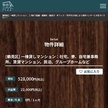
[鶴見区] 一棟貸しマンション... | 大阪で店舗・事務所・居抜き・オフィス・SOHOをお探しなら物件ハンターにお任せくだ
さい！
Detail
物件詳細
[鶴見区] 一棟貸しマンション：社宅、寮、自宅兼事務
所、賃貸マンション、民泊、グループホームなど
528,000
賃料
円(税込)
22,000
共益費
円(税込)
0
1
敷金 / 礼金
円 /
ヶ月