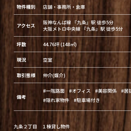
物件種別
店舗・事務所・倉庫
阪神なんば線 『九条』駅 徒歩5分
アクセス
大阪メトロ中央線 『九条』駅 徒歩5分
坪数
44.76坪 (148㎡)
現況
空室
取引態様
仲介(媒介)
#一階路面
#オフィス
#美容関係
#居
備考
#隠れ家物件
#駐車場付き
九条２丁目 １棟貸し物件