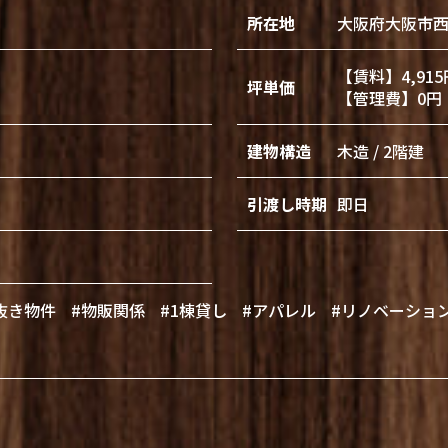
所在地
大阪府大阪市
【賃料】4,915
坪単価
【管理費】0円
建物構造
木造 / 2階建
引渡し時期
即日
抜き物件
#物販関係
#1棟貸し
#アパレル
#リノベーショ