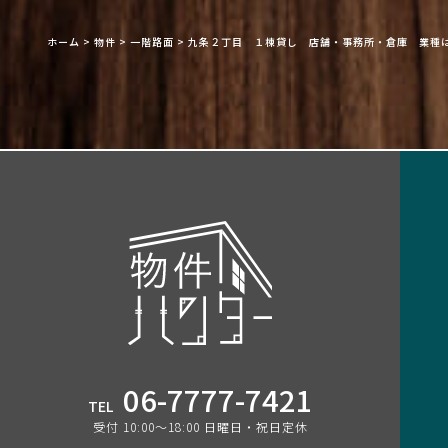
ホーム
>
物件
>
一階路面
>
九条２丁目 １棟貸し 店舗・事務所・倉庫 業種
06-7777-7421
TEL
受付 10:00〜18:00 日曜日・祝日定休