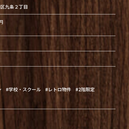
西区九条２丁目
円
ン
#学校・スクール
#レトロ物件
#2階限定