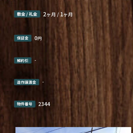
2
1
敷金 / 礼金
ヶ月 /
ヶ月
0
保証金
円
-
解約引
-
造作譲渡金
2344
物件番号