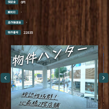
0
保証金
円
-
解約引
-
造作譲渡金
22835
物件番号