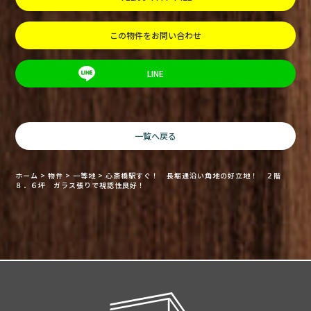
この物件をお問い合わせ
LINE
一覧へ戻る
ホーム
>
物件
>
一等地
>
心斎橋駅すぐ！ 長堀通沿い角地の好立地！ ２階
８．６坪 ガラス張りで視認性良好！