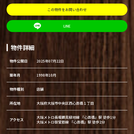
この物件をお問い合わせ
LINE
物件詳細
物件公開日
2025年07月22日
築年月
1998年10月
物件種別
店舗
所在地
大阪府大阪市中央区西心斎橋１丁目
大阪メトロ長堀鶴見緑地線 『心斎橋』駅 徒歩1分
アクセス
大阪メトロ御堂筋線 『心斎橋』駅 徒歩2分