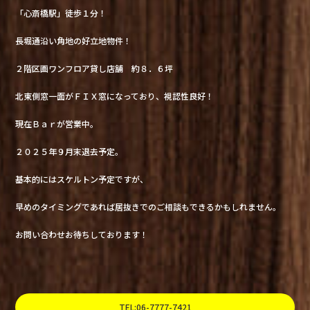
「心斎橋駅」徒歩１分！
長堀通沿い角地の好立地物件！
２階区画ワンフロア貸し店舗 約８．６坪
北東側窓一面がＦＩＸ窓になっており、視認性良好！
現在Ｂａｒが営業中。
２０２５年９月末退去予定。
基本的にはスケルトン予定ですが、
早めのタイミングであれば居抜きでのご相談もできるかもしれません。
お問い合わせお待ちしております！
TEL:06-7777-7421