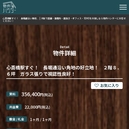
心斎橋駅すぐ！ 長堀通沿い角地... | 大阪で店舗・事務所・居抜き・オフィス・SOHOをお探しなら物件ハンターにお任せ
ください！
Detail
物件詳細
心斎橋駅すぐ！ 長堀通沿い角地の好立地！ ２階８．
６坪 ガラス張りで視認性良好！
356,400
賃料
円(税込)
22,000
共益費
円(税込)
1
1
敷金 / 礼金
ヶ月 /
ヶ月