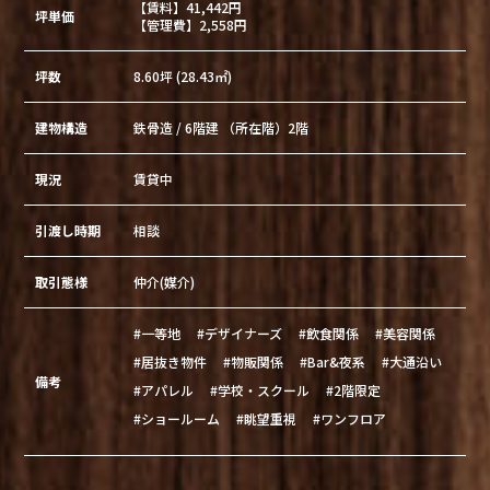
【賃料】41,442円
坪単価
【管理費】2,558円
坪数
8.60坪 (28.43㎡)
建物構造
鉄骨造 / 6階建 （所在階）2階
現況
賃貸中
引渡し時期
相談
取引態様
仲介(媒介)
#一等地
#デザイナーズ
#飲食関係
#美容関係
#居抜き物件
#物販関係
#Bar&夜系
#大通沿い
備考
#アパレル
#学校・スクール
#2階限定
#ショールーム
#眺望重視
#ワンフロア