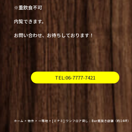
※重飲食不可
内覧できます。
お問い合わせ、お待ちしております！
TEL:06-7777-7421
ホーム
>
物件
>
一等地
>
[ミナミ] ワンフロア貸し：Bar居抜き店舗（約14坪）