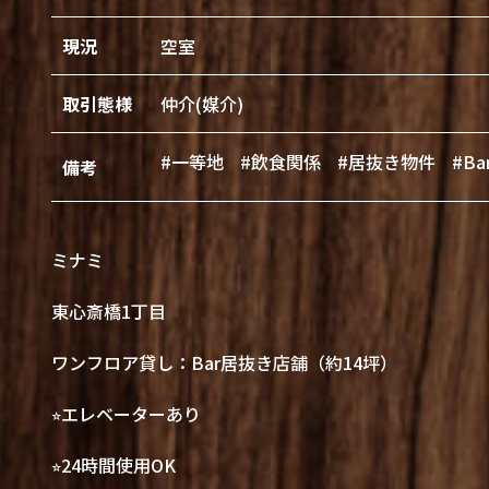
現況
空室
取引態様
仲介(媒介)
#一等地
#飲食関係
#居抜き物件
#B
備考
ミナミ
東心斎橋1丁目
ワンフロア貸し：Bar居抜き店舗（約14坪）
⭐︎エレベーターあり
⭐︎24時間使用OK