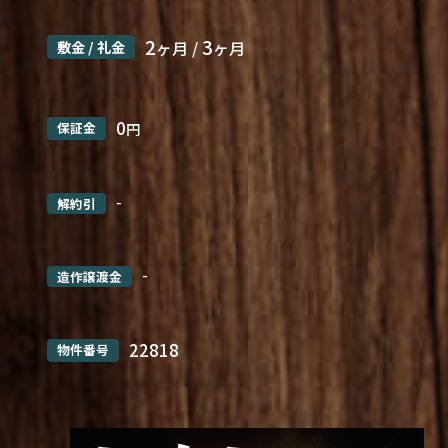
2
3
敷金 / 礼金
ヶ月 /
ヶ月
0
保証金
円
-
解約引
-
造作譲渡金
22818
物件番号