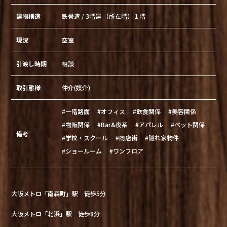
建物構造
鉄骨造 / 3階建 （所在階）１階
現況
空室
引渡し時期
相談
取引態様
仲介(媒介)
#一階路面
#オフィス
#飲食関係
#美容関係
#物販関係
#Bar&夜系
#アパレル
#ペット関係
備考
#学校・スクール
#商店街
#隠れ家物件
#ショールーム
#ワンフロア
大阪メトロ「南森町」駅 徒歩5分
大阪メトロ「北浜」駅 徒歩8分