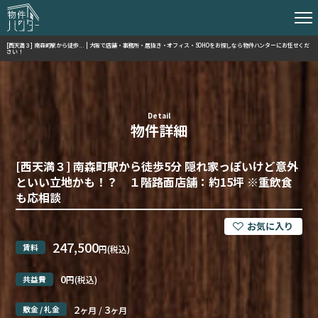
[西天満３] 南森町駅から徒歩... | 大阪で店舗・事務所・居抜き・オフィス・SOHOをお探しなら物件ハンターにお任せくだ
さい！
Detail
物件詳細
[西天満３] 南森町駅から徒歩5分 隠れ家っぽいけど意外
といい立地かも！？ １階路面店舗：約15坪 ※重飲食
も応相談
247,500
賃料
円(税込)
0
共益費
円(税込)
2
3
敷金 / 礼金
ヶ月 /
ヶ月