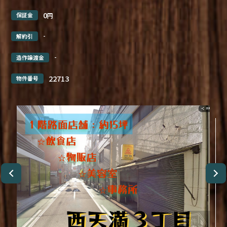
0
保証金
円
-
解約引
-
造作譲渡金
22713
物件番号