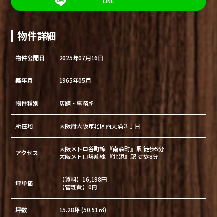
LINE
物件詳細
物件公開日
2025年07月16日
築年月
1965年05月
物件種別
店舗・事務所
所在地
大阪府大阪市北区西天満３丁目
大阪メトロ谷町線 『南森町』駅 徒歩5分
アクセス
大阪メトロ堺筋線 『北浜』駅 徒歩8分
【賃料】16,198円
坪単価
【管理費】0円
坪数
15.28坪 (50.51㎡)