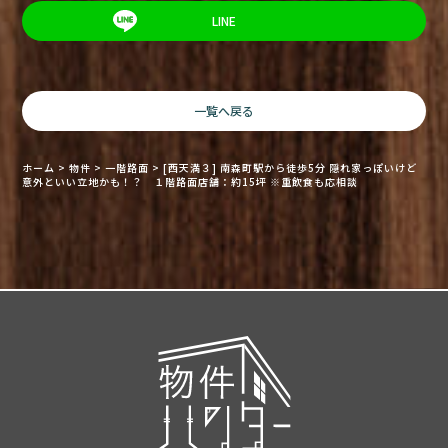
LINE
一覧へ戻る
ホーム
>
物件
>
一階路面
>
[西天満３] 南森町駅から徒歩5分 隠れ家っぽいけど
意外といい立地かも！？ １階路面店舗：約15坪 ※重飲食も応相談