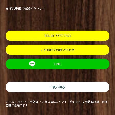
まずは業種ご相談ください！
TEL:06-7777-7421
この物件をお問い合わせ
LINE
一覧へ戻る
ホーム
>
物件
>
一階路面
>
人気の堀江エリア！ 約8.4坪 1階路面店舗 物販
店舗に最適です！