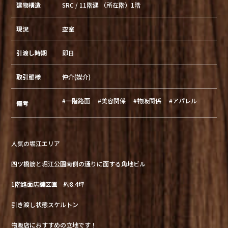
建物構造
SRC / 11階建 （所在階）1階
現況
空室
引渡し時期
即日
取引態様
仲介(媒介)
#一階路面
#美容関係
#物販関係
#アパレル
備考
人気の堀江エリア
四ツ橋筋と堀江公園南側の通りに面する角地ビル
1階路面店舗区画 約8.4坪
引き渡し状態スケルトン
物販店におすすめの立地です！