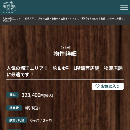
人気の堀江エリア！ 約8.4坪... | 大阪で店舗・事務所・居抜き・オフィス・SOHOをお探しなら物件ハンターにお任せく
ださい！
Detail
物件詳細
人気の堀江エリア！ 約8.4坪 1階路面店舗 物販店舗
に最適です！
323,400
賃料
円(税込)
0
共益費
円(税込)
6
2
敷金 / 礼金
ヶ月 /
ヶ月