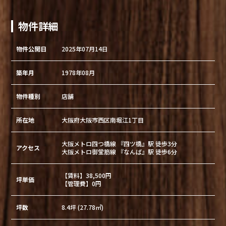
物件詳細
物件公開日
2025年07月14日
築年月
1978年08月
物件種別
店舗
所在地
大阪府大阪市西区南堀江1丁目
大阪メトロ四つ橋線 『四ツ橋』駅 徒歩3分
アクセス
大阪メトロ御堂筋線 『なんば』駅 徒歩6分
【賃料】38,500円
坪単価
【管理費】0円
坪数
8.4坪 (27.78㎡)