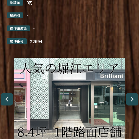
0
保証金
円
-
解約引
-
造作譲渡金
22694
物件番号