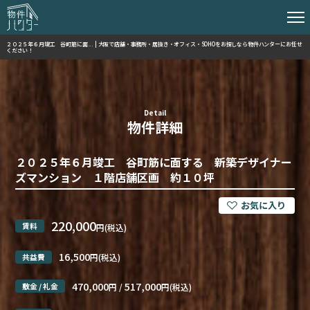
２０２５年６月竣工 谷町筋に面... | 大阪で店舗・事務所・居抜き・オフィス・SOHOをお探しなら物件ハンターにお任せ
ください！
Detail
物件詳細
２０２５年６月竣工 谷町筋に面する 新築デザイナー
ズマンション １階店舗区画 約１０坪
220,000
賃料
円(税込)
16,500
共益費
円(税込)
470,000
517,000
敷金 / 礼金
円 /
円(税込)