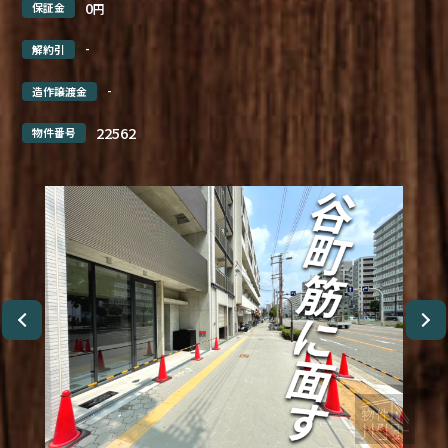
0
保証金
円
-
解約引
-
造作譲渡金
22562
物件番号