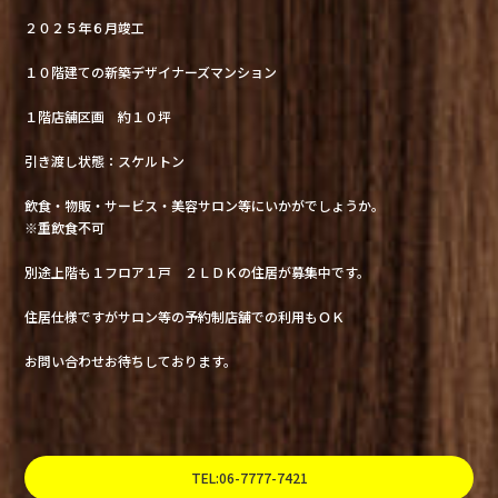
２０２５年６月竣工
１０階建ての新築デザイナーズマンション
１階店舗区画 約１０坪
引き渡し状態：スケルトン
飲食・物販・サービス・美容サロン等にいかがでしょうか。
※重飲食不可
別途上階も１フロア１戸 ２ＬＤＫの住居が募集中です。
住居仕様ですがサロン等の予約制店舗での利用もＯＫ
お問い合わせお待ちしております。
TEL:06-7777-7421