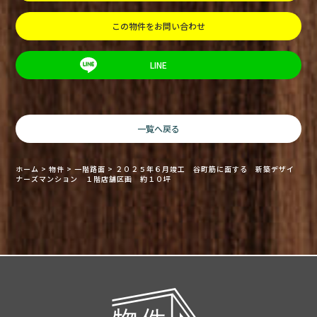
この物件をお問い合わせ
LINE
一覧へ戻る
ホーム
>
物件
>
一階路面
>
２０２５年６月竣工 谷町筋に面する 新築デザイ
ナーズマンション １階店舗区画 約１０坪