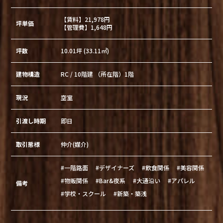
【賃料】21,978円
坪単価
【管理費】1,648円
坪数
10.01坪 (33.11㎡)
建物構造
RC / 10階建 （所在階）1階
現況
空室
引渡し時期
即日
取引態様
仲介(媒介)
#一階路面
#デザイナーズ
#飲食関係
#美容関係
#物販関係
#Bar&夜系
#大通沿い
#アパレル
備考
#学校・スクール
#新築・築浅