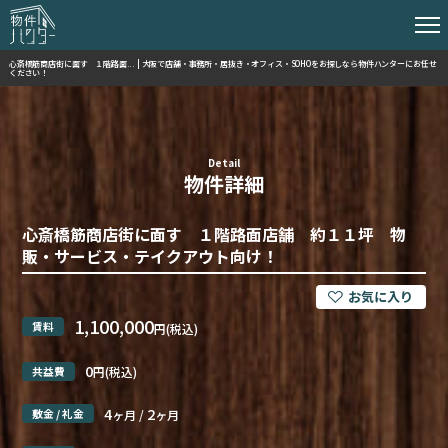
心斎橋筋商店街に面す １階路面... | 大阪で店舗・事務所・居抜き・オフィス・SOHOをお探しなら物件ハンターにお任せ
ください！
Detail
物件詳細
心斎橋筋商店街に面す １階路面店舗 約１１坪 物
販・サービス・テイクアウト向け！
1,100,000
賃料
円(税込)
0
共益費
円(税込)
4
2
敷金 / 礼金
ヶ月 /
ヶ月