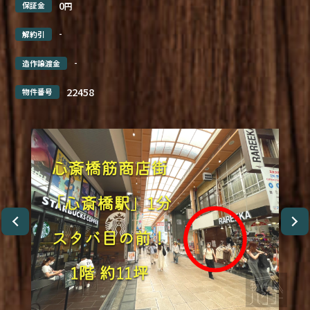
0
保証金
円
-
解約引
-
造作譲渡金
22458
物件番号