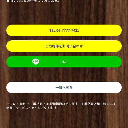
お問い合わせお待ちしております。
TEL:06-7777-7421
この物件をお問い合わせ
LINE
一覧へ戻る
ホーム
>
物件
>
一階路面
>
心斎橋筋商店街に面す １階路面店舗 約１１坪
物販・サービス・テイクアウト向け！