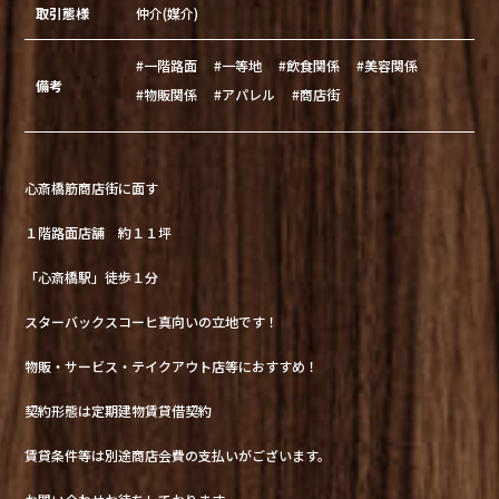
取引態様
仲介(媒介)
#一階路面
#一等地
#飲食関係
#美容関係
備考
#物販関係
#アパレル
#商店街
心斎橋筋商店街に面す
１階路面店舗 約１１坪
「心斎橋駅」徒歩１分
スターバックスコーヒ真向いの立地です！
物販・サービス・テイクアウト店等におすすめ！
契約形態は定期建物賃貸借契約
賃貸条件等は別途商店会費の支払いがございます。