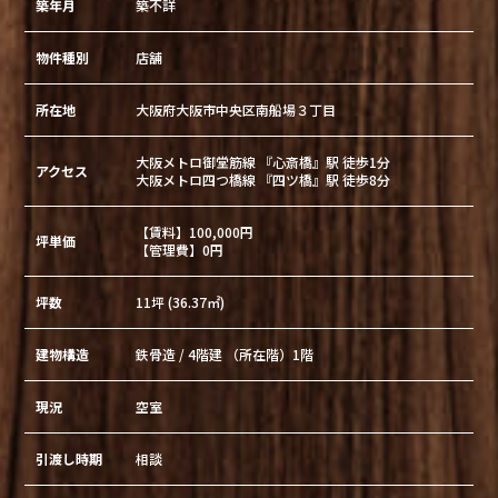
築年月
築不詳
物件種別
店舗
所在地
大阪府大阪市中央区南船場３丁目
大阪メトロ御堂筋線 『心斎橋』駅 徒歩1分
アクセス
大阪メトロ四つ橋線 『四ツ橋』駅 徒歩8分
【賃料】100,000円
坪単価
【管理費】0円
坪数
11坪 (36.37㎡)
建物構造
鉄骨造 / 4階建 （所在階）1階
現況
空室
引渡し時期
相談