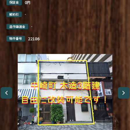
0
保証金
円
-
解約引
-
造作譲渡金
22186
物件番号