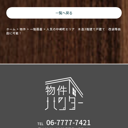
一覧へ戻る
ホーム
>
物件
>
一階路面
>
人気の中崎町エリア 木造3階建て戸建て 改装等自
由に可能！
06-7777-7421
TEL