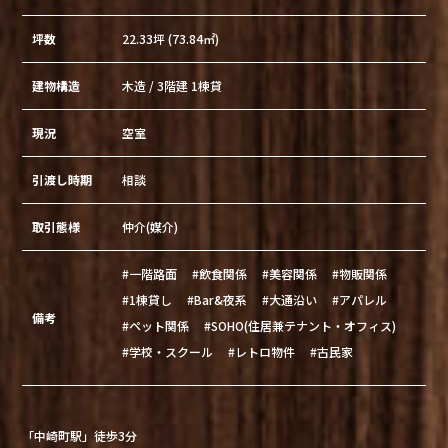
坪数
22.33坪 (73.84㎡)
建物構造
木造 / 3階建 1棟貸
現況
空室
引渡し時期
相談
取引態様
仲介(媒介)
#一階路面
#飲食関係
#美容関係
#物販関係
#1棟貸し
#Bar&夜系
#大通沿い
#アパレル
備考
#ペット関係
#SOHO(住居兼テナント・オフィス)
#学校・スクール
#レトロ物件
#古民家
「中崎町駅」徒歩3分