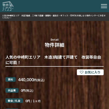
人気の中崎町エリア 木造3階建... | 大阪で店舗・事務所・居抜き・オフィス・SOHOをお探しなら物件ハンターにお任せ
ください！
Detail
物件詳細
人気の中崎町エリア 木造3階建て戸建て 改装等自由
に可能！
440,000
賃料
円(税込)
0
共益費
円(税込)
0
1
敷金 / 礼金
円 /
ヶ月