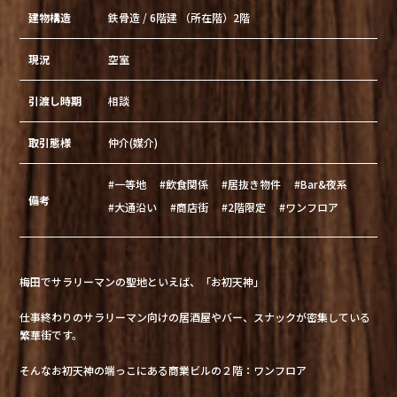
建物構造
鉄骨造 / 6階建 （所在階）2階
現況
空室
引渡し時期
相談
取引態様
仲介(媒介)
#一等地
#飲食関係
#居抜き物件
#Bar&夜系
備考
#大通沿い
#商店街
#2階限定
#ワンフロア
梅田でサラリーマンの聖地といえば、「お初天神」
仕事終わりのサラリーマン向けの居酒屋やバー、スナックが密集している
繁華街です。
そんなお初天神の端っこにある商業ビルの２階：ワンフロア