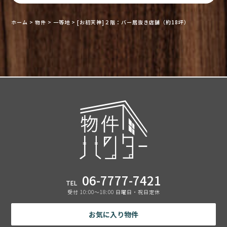
ホーム
>
物件
>
一等地
>
[お初天神]２階：バー居抜き店舗（約18坪）
06-7777-7421
TEL
受付 10:00〜18:00 日曜日・祝日定休
お気に入り物件