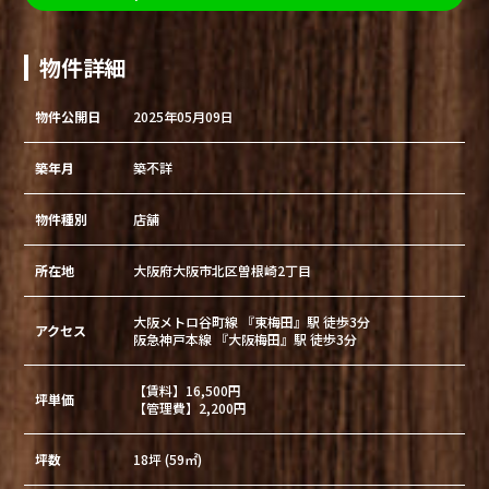
物件詳細
物件公開日
2025年05月09日
築年月
築不詳
物件種別
店舗
所在地
大阪府大阪市北区曽根崎2丁目
大阪メトロ谷町線 『東梅田』駅 徒歩3分
アクセス
阪急神戸本線 『大阪梅田』駅 徒歩3分
【賃料】16,500円
坪単価
【管理費】2,200円
坪数
18坪 (59㎡)