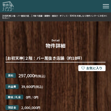
[お初天神]２階：バー居抜き店... | 大阪で店舗・事務所・居抜き・オフィス・SOHOをお探しなら物件ハンターにお任せく
ださい！
Detail
物件詳細
[お初天神]２階：バー居抜き店舗（約18坪）
297,000
賃料
円(税込)
39,600
共益費
円(税込)
0
0
敷金 / 礼金
円 /
円
2,000,000
保証金
円