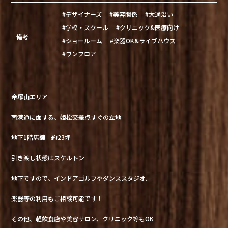
#デザイナーズ
#美容関係
#大通沿い
#学校・スクール
#クリニック&医療向け
備考
#ショールーム
#楽器OK&ライブハウス
#ワンフロア
帝塚山エリア
南港通に面する、姫松交差点すぐの立地
地下1階店舗 約23坪
引き渡し状態はスケルトン
地下ですので、インドアゴルフやダンススタジオ、
楽器等の利用もご相談可能です！
その他、軽飲食店や美容サロン、クリニック等もOK