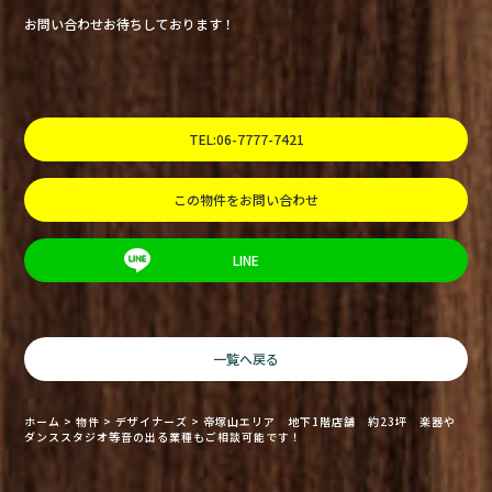
お問い合わせお待ちしております！
TEL:06-7777-7421
この物件をお問い合わせ
LINE
一覧へ戻る
ホーム
>
物件
>
デザイナーズ
>
帝塚山エリア 地下1階店舗 約23坪 楽器や
ダンススタジオ等音の出る業種もご相談可能です！