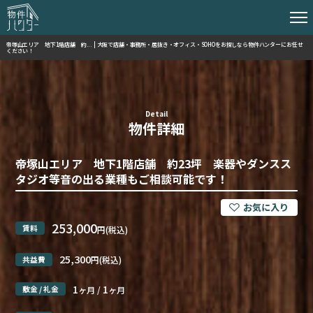
帝塚山エリア 地下1階店舗 約... | 大阪で店舗・事務所・居抜き・オフィス・SOHOをお探しなら物件ハンターにお任せ
ください！
Detail
物件詳細
帝塚山エリア 地下1階店舗 約23坪 楽器やダンスス
タジオ等音の出る業種もご相談可能です！
253,000
賃料
円(税込)
25,300
共益費
円(税込)
1
1
敷金 / 礼金
ヶ月 /
ヶ月