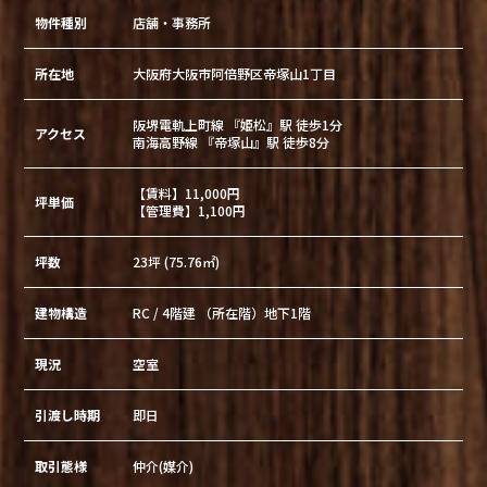
物件種別
店舗・事務所
所在地
大阪府大阪市阿倍野区帝塚山1丁目
阪堺電軌上町線 『姫松』駅 徒歩1分
アクセス
南海高野線 『帝塚山』駅 徒歩8分
【賃料】11,000円
坪単価
【管理費】1,100円
坪数
23坪 (75.76㎡)
建物構造
RC / 4階建 （所在階）地下1階
現況
空室
引渡し時期
即日
取引態様
仲介(媒介)