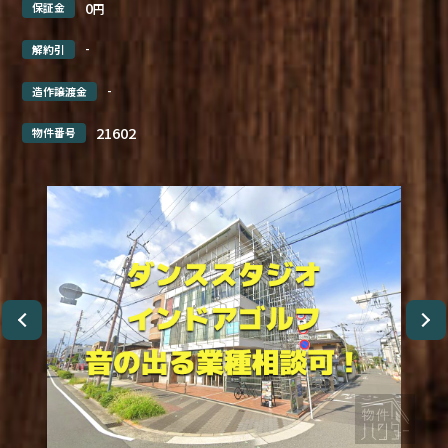
0
保証金
円
-
解約引
-
造作譲渡金
21602
物件番号