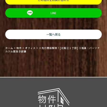
LINE
一覧へ戻る
ホーム
>
物件
>
オフィス
>
※先行商談解除！[北堀江１丁目] ３階奥：パーソナ
ルジム居抜き店舗