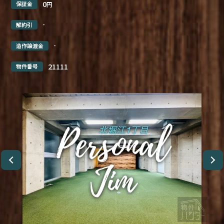
0
保証金
円
-
解約引
-
造作譲渡金
21111
物件番号