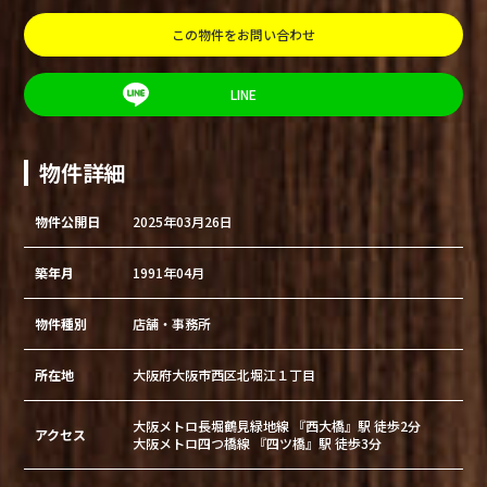
この物件をお問い合わせ
LINE
物件詳細
物件公開日
2025年03月26日
築年月
1991年04月
物件種別
店舗・事務所
所在地
大阪府大阪市西区北堀江１丁目
大阪メトロ長堀鶴見緑地線 『西大橋』駅 徒歩2分
アクセス
大阪メトロ四つ橋線 『四ツ橋』駅 徒歩3分