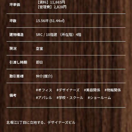
【賃料】11,665円
坪単価
【管理費】2,828円
坪数
15.56坪 (51.44㎡)
建物構造
SRC / 10階建 （所在階）4階
現況
空室
引渡し時期
即日
取引態様
仲介(媒介)
#オフィス
#デザイナーズ
#美容関係
#物販関係
備考
#アパレル
#学校・スクール
#ショールーム
北堀江1丁目に立地する、デザイナーズビル