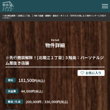
※先行商談解除！[北堀江１丁目... | 大阪で店舗・事務所・居抜き・オフィス・SOHOをお探しなら物件ハンターにお任せ
ください！
Detail
物件詳細
※先行商談解除！[北堀江１丁目] ３階奥：パーソナルジ
ム居抜き店舗
181,500
賃料
円(税込)
44,000
共益費
円(税込)
200,000
330,000
敷金 / 礼金
円 /
円(税込)