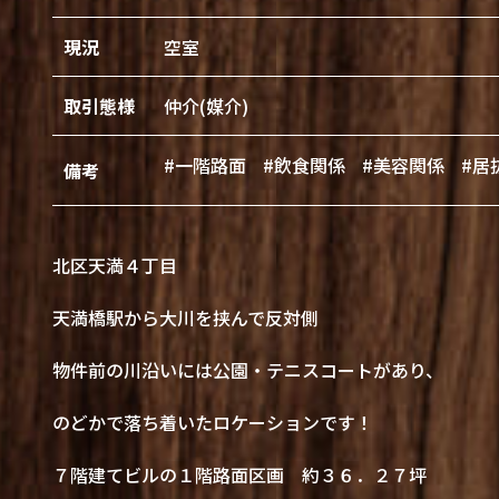
現況
空室
取引態様
仲介(媒介)
#一階路面
#飲食関係
#美容関係
#居
備考
北区天満４丁目
天満橋駅から大川を挟んで反対側
物件前の川沿いには公園・テニスコートがあり、
のどかで落ち着いたロケーションです！
７階建てビルの１階路面区画 約３６．２７坪