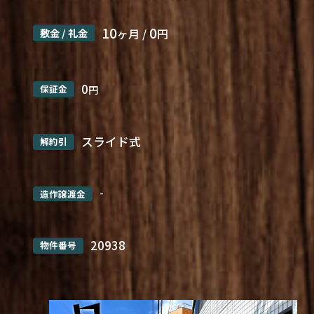
10
0
敷金 / 礼金
ヶ月 /
円
0
保証金
円
スライド式
解約引
-
造作譲渡金
20938
物件番号