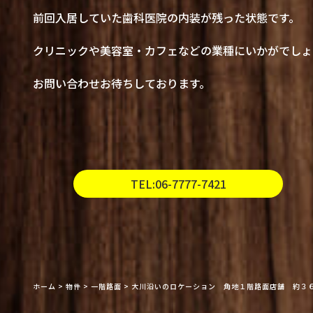
前回入居していた歯科医院の内装が残った状態です。
クリニックや美容室・カフェなどの業種にいかがでしょ
お問い合わせお待ちしております。
TEL:06-7777-7421
ホーム
>
物件
>
一階路面
>
大川沿いのロケーション 角地１階路面店舗 約３