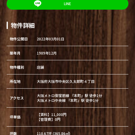
LINE
物件詳細
物件公開日
2022年03月01日
築年月
1989年12月
物件種別
店舗
所在地
大阪府大阪市中央区久太郎町４丁目
大阪メトロ御堂筋線 『本町』駅 徒歩1分
アクセス
大阪メトロ中央線 『本町』駅 徒歩1分
【賃料】11,000円
坪単価
【管理費】0円
坪数
110.67坪 (365.86㎡)