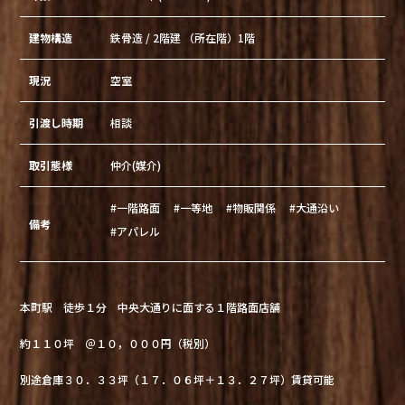
建物構造
鉄骨造 / 2階建 （所在階）1階
現況
空室
引渡し時期
相談
取引態様
仲介(媒介)
#一階路面
#一等地
#物販関係
#大通沿い
備考
#アパレル
本町駅 徒歩１分 中央大通りに面する１階路面店舗
約１１０坪 ＠１０，０００円（税別）
別途倉庫３０．３３坪（１７．０６坪＋１３．２７坪）賃貸可能