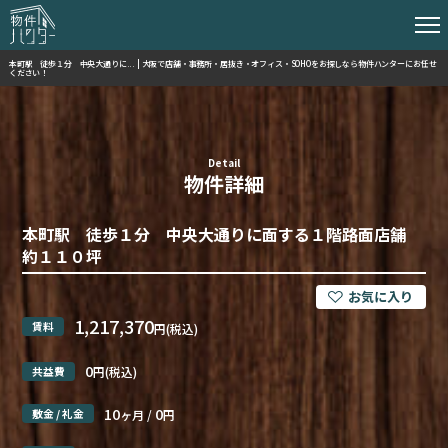
本町駅 徒歩１分 中央大通りに... | 大阪で店舗・事務所・居抜き・オフィス・SOHOをお探しなら物件ハンターにお任せ
ください！
Detail
物件詳細
本町駅 徒歩１分 中央大通りに面する１階路面店舗
約１１０坪
1,217,370
賃料
円(税込)
0
共益費
円(税込)
10
0
敷金 / 礼金
ヶ月 /
円