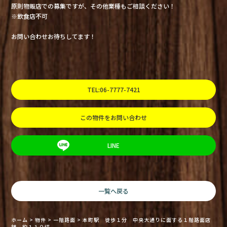
原則物販店での募集ですが、その他業種もご相談ください！
※飲食店不可
お問い合わせお待ちしてます！
TEL:06-7777-7421
この物件をお問い合わせ
LINE
一覧へ戻る
ホーム
>
物件
>
一階路面
>
本町駅 徒歩１分 中央大通りに面する１階路面店
舗 約１１０坪