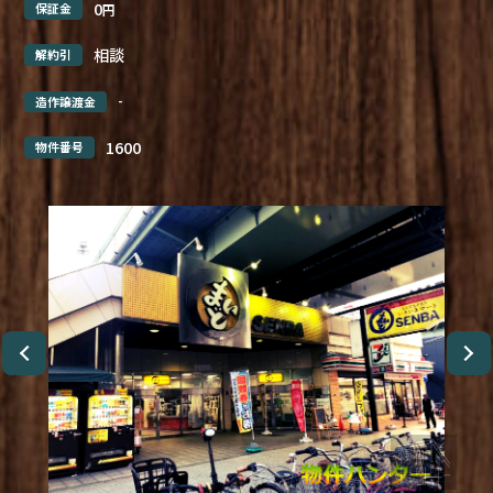
0
保証金
円
相談
解約引
-
造作譲渡金
1600
物件番号