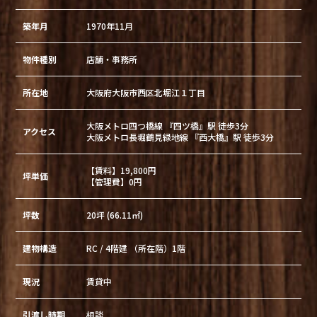
築年月
1970年11月
物件種別
店舗・事務所
所在地
大阪府大阪市西区北堀江１丁目
大阪メトロ四つ橋線 『四ツ橋』駅 徒歩3分
アクセス
大阪メトロ長堀鶴見緑地線 『西大橋』駅 徒歩3分
【賃料】19,800円
坪単価
【管理費】0円
坪数
20坪 (66.11㎡)
建物構造
RC / 4階建 （所在階）1階
現況
賃貸中
引渡し時期
相談