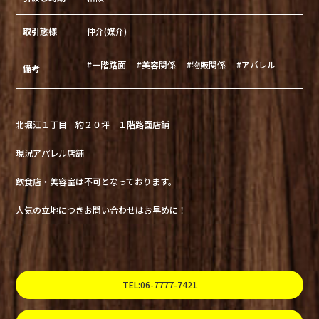
取引態様
仲介(媒介)
#一階路面
#美容関係
#物販関係
#アパレル
備考
北堀江１丁目 約２０坪 １階路面店舗
現況アパレル店舗
飲食店・美容室は不可となっております。
人気の立地につきお問い合わせはお早めに！
TEL:06-7777-7421