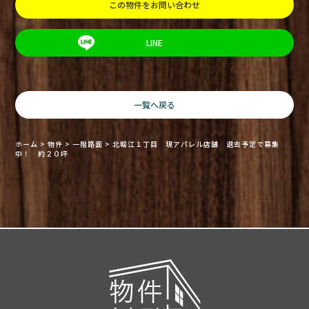
この物件をお問い合わせ
LINE
一覧へ戻る
ホーム
>
物件
>
一階路面
>
北堀江１丁目 現アパレル店舗 退去予定で募集
中！ 約２０坪