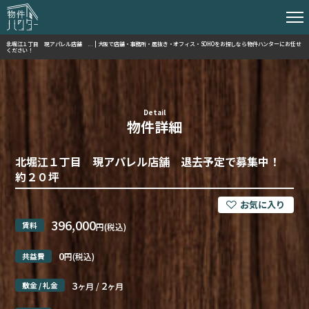
北堀江１丁目 現アパレル店舗 ... | 大阪で店舗・事務所・居抜き・オフィス・SOHOをお探しなら物件ハンターにお任せ
ください！
Detail
物件詳細
北堀江１丁目 現アパレル店舗 退去予定で募集中！
約２０坪
396,000
賃料
円(税込)
0
共益費
円(税込)
3
2
敷金 / 礼金
ヶ月 /
ヶ月