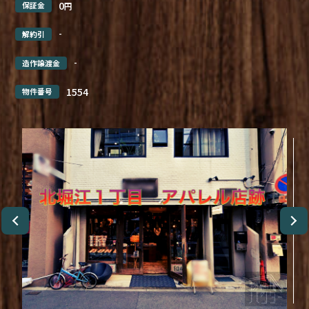
0
保証金
円
-
解約引
-
造作譲渡金
1554
物件番号