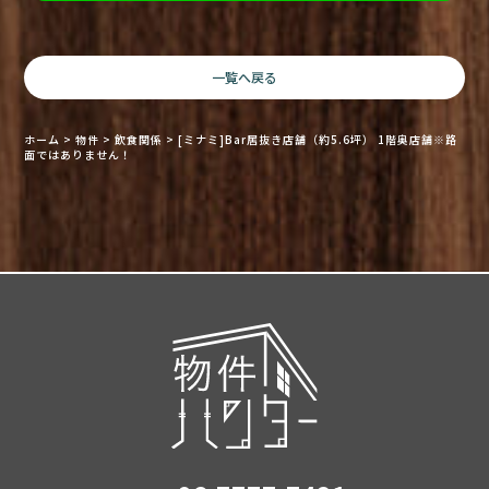
一覧へ戻る
ホーム
>
物件
>
飲食関係
>
[ミナミ]Bar居抜き店舗（約5.6坪） 1階奥店舗※路
面ではありません！