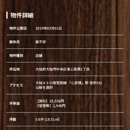
物件詳細
物件公開日
2024年03月01日
築年月
築不詳
物件種別
店舗
所在地
大阪府大阪市中央区東心斎橋1丁目
大阪メトロ御堂筋線 『心斎橋』駅 徒歩5分
アクセス
沿線を選択
【賃料】25,536円
坪単価
【管理費】2,946円
坪数
5.6坪 (18.51㎡)