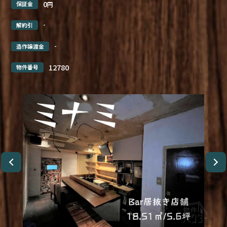
0
保証金
円
-
解約引
-
造作譲渡金
12780
物件番号