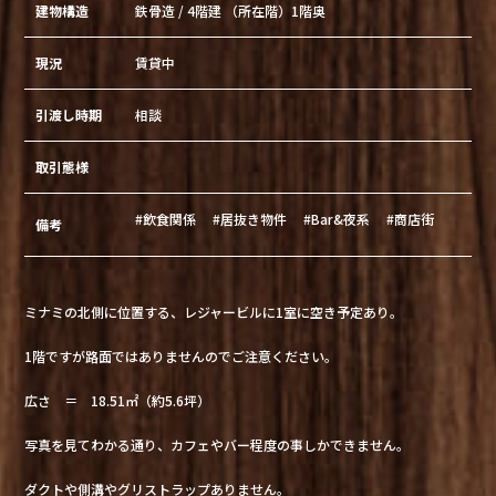
建物構造
鉄骨造 / 4階建 （所在階）1階奥
現況
賃貸中
引渡し時期
相談
取引態様
#飲食関係
#居抜き物件
#Bar&夜系
#商店街
備考
ミナミの北側に位置する、レジャービルに1室に空き予定あり。
1階ですが路面ではありませんのでご注意ください。
広さ ＝ 18.51㎡（約5.6坪）
写真を見てわかる通り、カフェやバー程度の事しかできません。
ダクトや側溝やグリストラップありません。