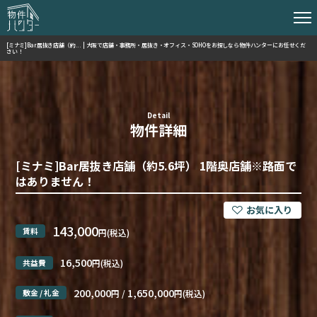
[ミナミ]Bar居抜き店舗（約... | 大阪で店舗・事務所・居抜き・オフィス・SOHOをお探しなら物件ハンターにお任せくだ
さい！
Detail
物件詳細
[ミナミ]Bar居抜き店舗（約5.6坪） 1階奥店舗※路面で
はありません！
143,000
賃料
円(税込)
16,500
共益費
円(税込)
200,000
1,650,000
敷金 / 礼金
円 /
円(税込)