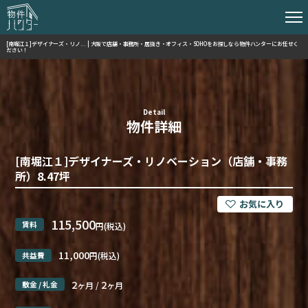
[南堀江１]デザイナーズ・リノ... | 大阪で店舗・事務所・居抜き・オフィス・SOHOをお探しなら物件ハンターにお任せく
ださい！
Detail
物件詳細
[南堀江１]デザイナーズ・リノベーション（店舗・事務
所）8.47坪
115,500
賃料
円(税込)
11,000
共益費
円(税込)
2
2
敷金 / 礼金
ヶ月 /
ヶ月