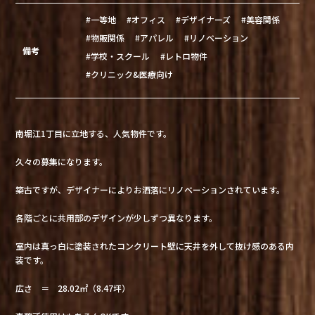
#一等地
#オフィス
#デザイナーズ
#美容関係
#物販関係
#アパレル
#リノベーション
備考
#学校・スクール
#レトロ物件
#クリニック&医療向け
南堀江1丁目に立地する、人気物件です。
久々の募集になります。
築古ですが、デザイナーによりお洒落にリノベーションされています。
各階ごとに共用部のデザインが少しずつ異なります。
室内は真っ白に塗装されたコンクリート壁に天井を外して抜け感のある内
装です。
広さ ＝ 28.02㎡（8.47坪）