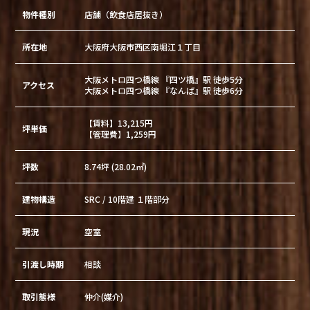
物件種別
店舗（飲食店居抜き）
所在地
大阪府大阪市西区南堀江１丁目
大阪メトロ四つ橋線 『四ツ橋』駅 徒歩5分
アクセス
大阪メトロ四つ橋線 『なんば』駅 徒歩6分
【賃料】13,215円
坪単価
【管理費】1,259円
坪数
8.74坪 (28.02㎡)
建物構造
SRC / 10階建 １階部分
現況
空室
引渡し時期
相談
取引態様
仲介(媒介)