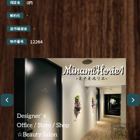
0
保証金
円
-
解約引
-
造作譲渡金
12264
物件番号