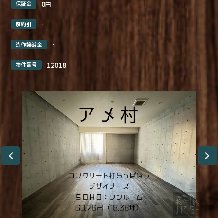
0
保証金
円
-
解約引
-
造作譲渡金
12018
物件番号