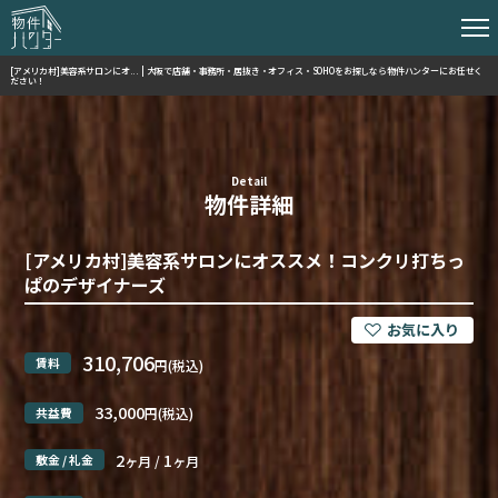
[アメリカ村]美容系サロンにオ... | 大阪で店舗・事務所・居抜き・オフィス・SOHOをお探しなら物件ハンターにお任せく
ださい！
Detail
物件詳細
[アメリカ村]美容系サロンにオススメ！コンクリ打ちっ
ぱのデザイナーズ
310,706
賃料
円(税込)
33,000
共益費
円(税込)
2
1
敷金 / 礼金
ヶ月 /
ヶ月