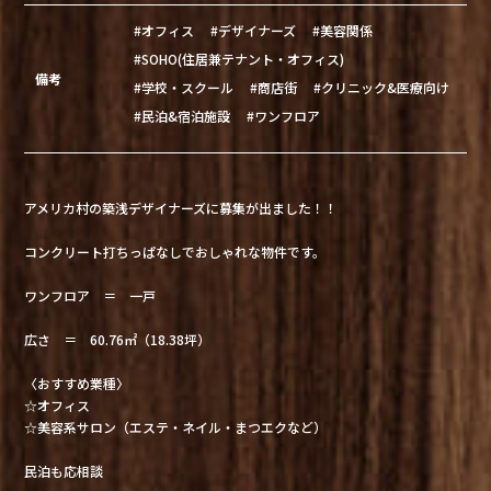
#オフィス
#デザイナーズ
#美容関係
#SOHO(住居兼テナント・オフィス)
備考
#学校・スクール
#商店街
#クリニック&医療向け
#民泊&宿泊施設
#ワンフロア
アメリカ村の築浅デザイナーズに募集が出ました！！
コンクリート打ちっぱなしでおしゃれな物件です。
ワンフロア ＝ 一戸
広さ ＝ 60.76㎡（18.38坪）
〈おすすめ業種〉
☆オフィス
☆美容系サロン（エステ・ネイル・まつエクなど）
民泊も応相談