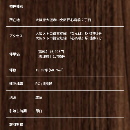
物件種別
所在地
大阪府大阪市中央区西心斎橋２丁目
大阪メトロ御堂筋線 『なんば』駅 徒歩5分
アクセス
大阪メトロ御堂筋線 『心斎橋』駅 徒歩7分
【賃料】16,905円
坪単価
【管理費】1,795円
坪数
18.38坪 (60.76㎡)
建物構造
RC / 5階建
現況
空室
引渡し時期
即日
取引態様