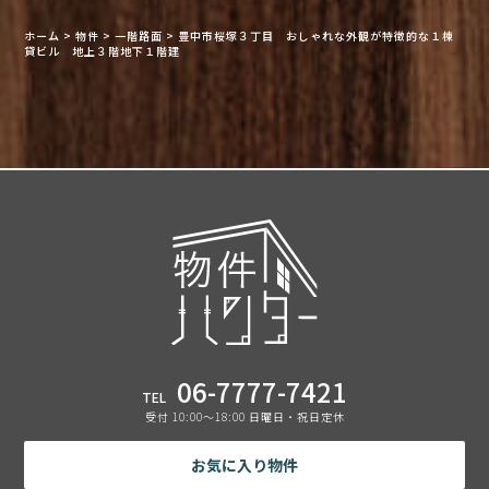
ホーム
>
物件
>
一階路面
>
豊中市桜塚３丁目 おしゃれな外観が特徴的な１棟
貸ビル 地上３階地下１階建
06-7777-7421
TEL
受付 10:00〜18:00 日曜日・祝日定休
お気に入り物件