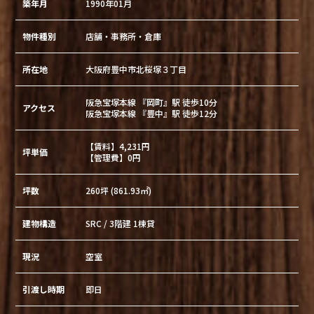
築年月
1990年01月
物件種別
店舗・事務所・倉庫
所在地
大阪府豊中市北桜塚３丁目
阪急宝塚本線 『岡町』駅 徒歩10分
アクセス
阪急宝塚本線 『豊中』駅 徒歩12分
【賃料】4,231円
坪単価
【管理費】0円
坪数
260坪 (861.93㎡)
建物構造
SRC / 3階建 1棟貸
現況
空室
引渡し時期
即日