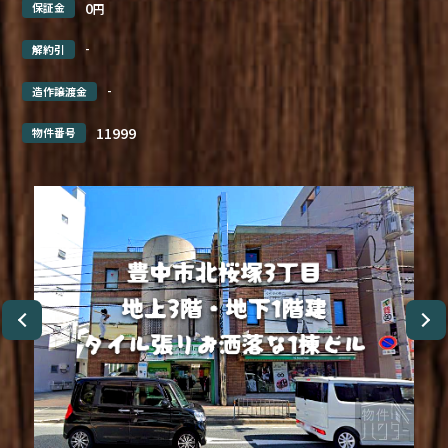
0
保証金
円
-
解約引
-
造作譲渡金
11999
物件番号