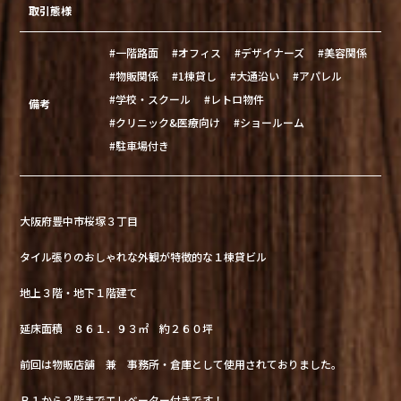
取引態様
#一階路面
#オフィス
#デザイナーズ
#美容関係
#物販関係
#1棟貸し
#大通沿い
#アパレル
#学校・スクール
#レトロ物件
備考
#クリニック&医療向け
#ショールーム
#駐車場付き
大阪府豊中市桜塚３丁目
タイル張りのおしゃれな外観が特徴的な１棟貸ビル
地上３階・地下１階建て
延床面積 ８６１．９３㎡ 約２６０坪
前回は物販店舗 兼 事務所・倉庫として使用されておりました。
Ｂ１から３階までエレベーター付きです！