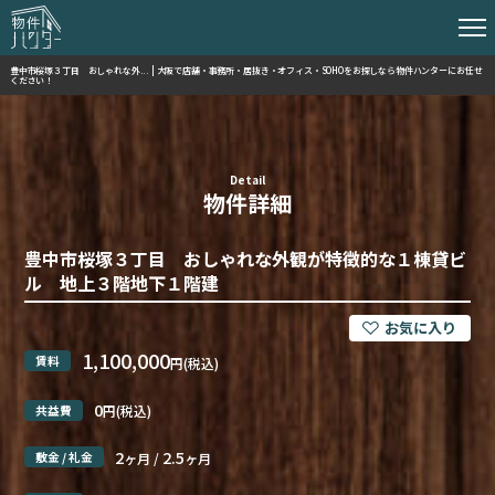
豊中市桜塚３丁目 おしゃれな外... | 大阪で店舗・事務所・居抜き・オフィス・SOHOをお探しなら物件ハンターにお任せ
ください！
Detail
物件詳細
豊中市桜塚３丁目 おしゃれな外観が特徴的な１棟貸ビ
ル 地上３階地下１階建
1,100,000
賃料
円(税込)
0
共益費
円(税込)
2
2.5
敷金 / 礼金
ヶ月 /
ヶ月