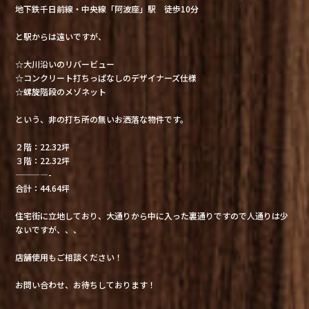
地下鉄千日前線・中央線「阿波座」駅 徒歩10分
と駅からは遠いですが、
☆大川沿いのリバービュー
☆コンクリート打ちっぱなしのデザイナーズ仕様
☆螺旋階段のメゾネット
という、非の打ち所の無いお洒落な物件です。
２階：22.32坪
３階：22.32坪
————-
合計：44.64坪
住宅街に立地しており、大通りから中に入った裏通りですので人通りは少
ないですが、、、
店舗使用もご相談ください！
お問い合わせ、お待ちしております！