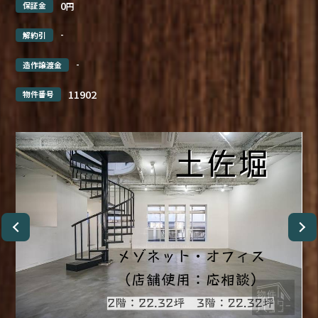
0
保証金
円
-
解約引
-
造作譲渡金
11902
物件番号