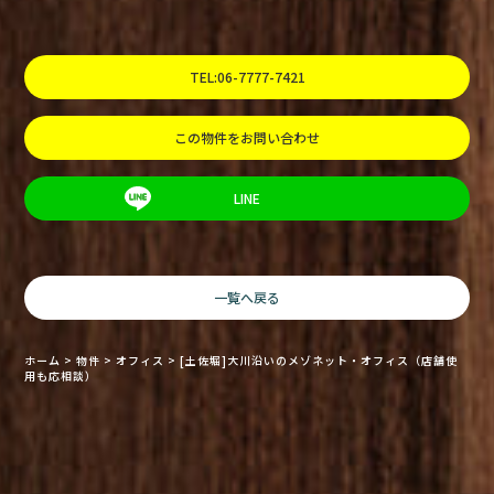
TEL:06-7777-7421
この物件をお問い合わせ
LINE
一覧へ戻る
ホーム
>
物件
>
オフィス
>
[土佐堀]大川沿いのメゾネット・オフィス（店舗使
用も応相談）