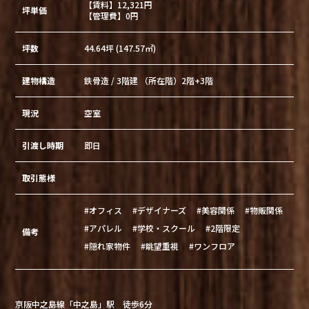
【賃料】12,321円
坪単価
【管理費】0円
坪数
44.64坪 (147.57㎡)
建物構造
鉄骨造 / 3階建 （所在階）2階+3階
現況
空室
引渡し時期
即日
取引態様
#オフィス
#デザイナーズ
#美容関係
#物販関係
#アパレル
#学校・スクール
#2階限定
備考
#隠れ家物件
#眺望重視
#ワンフロア
京阪中之島線「中之島」駅 徒歩6分