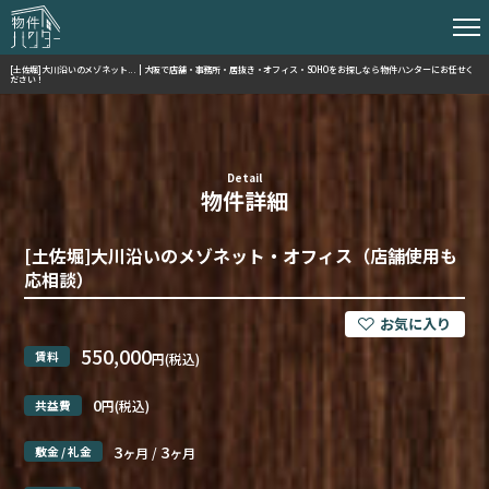
[土佐堀]大川沿いのメゾネット... | 大阪で店舗・事務所・居抜き・オフィス・SOHOをお探しなら物件ハンターにお任せく
ださい！
Detail
物件詳細
[土佐堀]大川沿いのメゾネット・オフィス（店舗使用も
応相談）
550,000
賃料
円(税込)
0
共益費
円(税込)
3
3
敷金 / 礼金
ヶ月 /
ヶ月