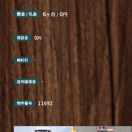
6
0
敷金 / 礼金
ヶ月 /
円
0
保証金
円
-
解約引
-
造作譲渡金
11692
物件番号