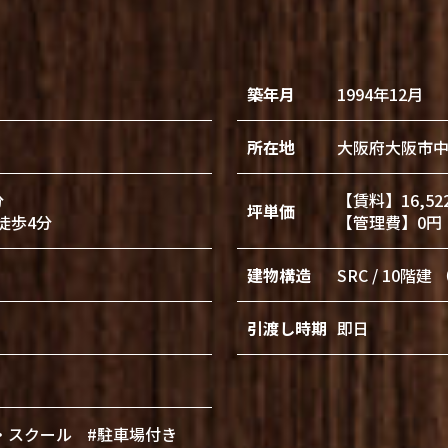
築年月
1994年12月
所在地
大阪府大阪市
分
【賃料】16,52
坪単価
徒歩4分
【管理費】0円
建物構造
SRC / 10階
引渡し時期
即日
・スクール
#駐車場付き