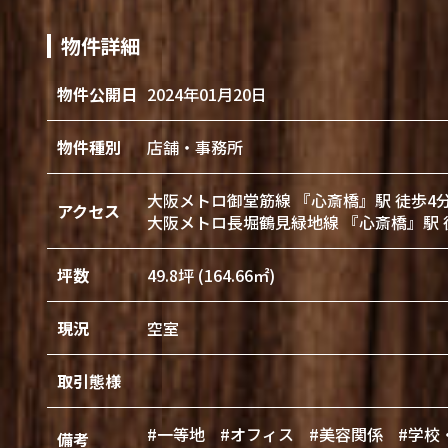
物件詳細
物件公開日
2024年01月20日
物件種別
店舗・事務所
大阪メトロ御堂筋線 『心斎橋』駅 徒歩4
アクセス
大阪メトロ長堀鶴見緑地線 『心斎橋』駅 
坪数
49.8坪 (164.66㎡)
現況
空室
取引態様
#一等地
#オフィス
#美容関係
#学校
備考