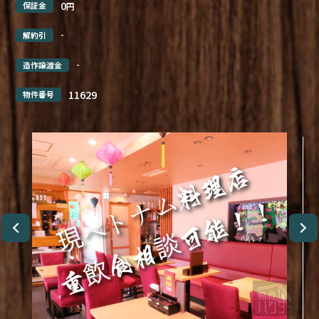
0
保証金
円
-
解約引
-
造作譲渡金
11629
物件番号