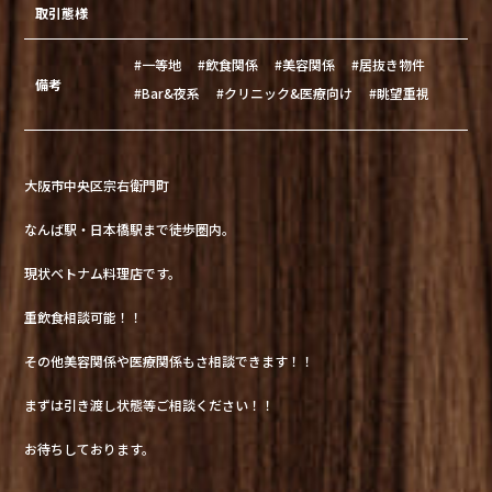
取引態様
#一等地
#飲食関係
#美容関係
#居抜き物件
備考
#Bar&夜系
#クリニック&医療向け
#眺望重視
大阪市中央区宗右衛門町
なんば駅・日本橋駅まで徒歩圏内。
現状ベトナム料理店です。
重飲食相談可能！！
その他美容関係や医療関係もさ相談できます！！
まずは引き渡し状態等ご相談ください！！
お待ちしております。