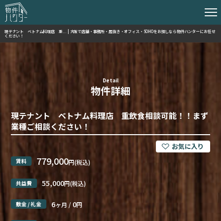
現テナント ベトナム料理店 重... | 大阪で店舗・事務所・居抜き・オフィス・SOHOをお探しなら物件ハンターにお任せ
ください！
Detail
物件詳細
現テナント ベトナム料理店 重飲食相談可能！！まず
業種ご相談ください！
779,000
賃料
円(税込)
55,000
共益費
円(税込)
6
0
敷金 / 礼金
ヶ月 /
円