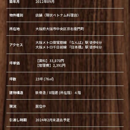
築年月
2012年09月
物件種別
店舗（現状ベトナム料理店）
所在地
大阪府大阪市中央区宗右衛門町
大阪メトロ御堂筋線 『なんば』駅 徒歩6分
アクセス
大阪メトロ千日前線 『日本橋』駅 徒歩6分
【賃料】33,870円
坪単価
【管理費】2,391円
坪数
23坪 (76㎡)
建物構造
鉄骨造 / 8階建 (所在階）４階
現況
居住中
引渡し時期
2024年2月末退去予定