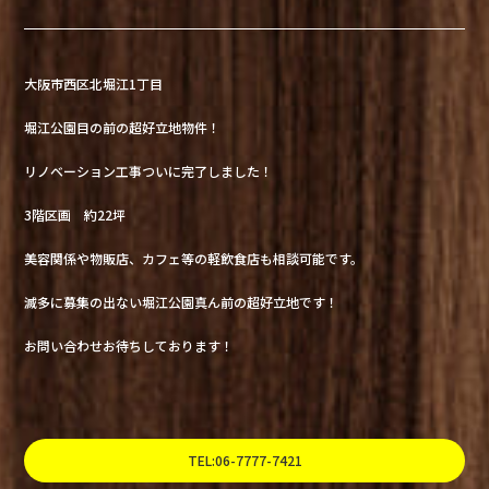
大阪市西区北堀江1丁目
堀江公園目の前の超好立地物件！
リノベーション工事ついに完了しました！
3階区画 約22坪
美容関係や物販店、カフェ等の軽飲食店も相談可能です。
滅多に募集の出ない堀江公園真ん前の超好立地です！
お問い合わせお待ちしております！
TEL:06-7777-7421