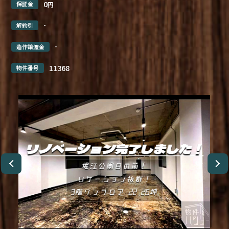
0
保証金
円
-
解約引
-
造作譲渡金
11368
物件番号