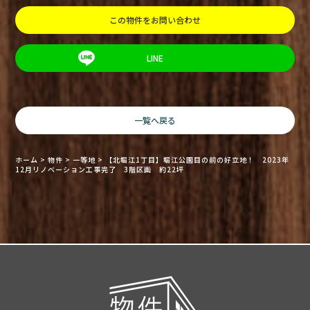
この物件をお問い合わせ
LINE
一覧へ戻る
ホーム
>
物件
>
一等地
>
【北堀江1丁目】堀江公園目の前の好立地！ 2023年
12月リノベーション工事完了 3階区画 約22坪