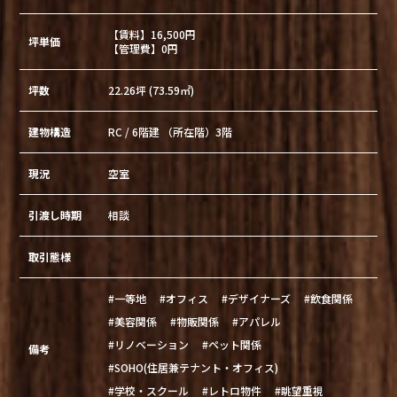
【賃料】16,500円
坪単価
【管理費】0円
坪数
22.26坪 (73.59㎡)
建物構造
RC / 6階建 （所在階）3階
現況
空室
引渡し時期
相談
取引態様
#一等地
#オフィス
#デザイナーズ
#飲食関係
#美容関係
#物販関係
#アパレル
#リノベーション
#ペット関係
備考
#SOHO(住居兼テナント・オフィス)
#学校・スクール
#レトロ物件
#眺望重視