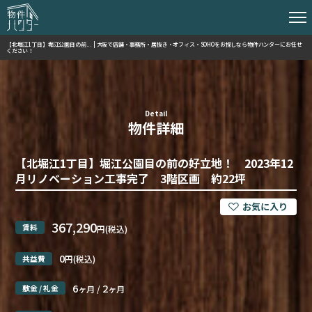
【北堀江1丁目】堀江公園目の前... | 大阪で店舗・事務所・居抜き・オフィス・SOHOをお探しなら物件ハンターにお任せ
ください！
Detail
物件詳細
【北堀江1丁目】堀江公園目の前の好立地！ 2023年12
月リノベーション工事完了 3階区画 約22坪
367,290
賃料
円(税込)
0
共益費
円(税込)
6
2
敷金 / 礼金
ヶ月 /
ヶ月