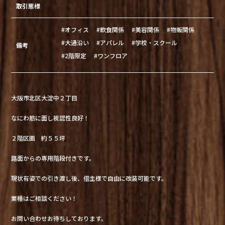
取引態様
#オフィス
#飲食関係
#美容関係
#物販関係
#大通沿い
#アパレル
#学校・スクール
備考
#2階限定
#ワンフロア
大阪市北区大淀中２丁目
なにわ筋に面し視認性良好！
２階区画 約５５坪
路面からの専用階段付きです。
現状有姿での引き渡し後、借主様で自由に改装可能です。
業種はご相談ください！
お問い合わせお待ちしております。