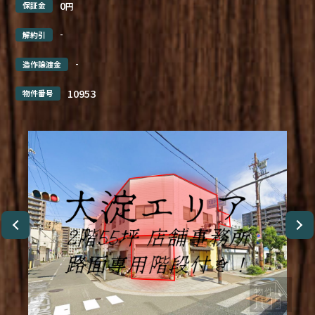
0
保証金
円
-
解約引
-
造作譲渡金
10953
物件番号