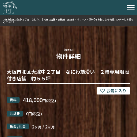
大阪市北区大淀中２丁目 なにわ... | 大阪で店舗・事務所・居抜き・オフィス・SOHOをお探しなら物件ハンターにお任せ
ください！
Detail
物件詳細
大阪市北区大淀中２丁目 なにわ筋沿い ２階専用階段
付き店舗 約５５坪
418,000
賃料
円(税込)
0
共益費
円(税込)
2
2
敷金 / 礼金
ヶ月 /
ヶ月