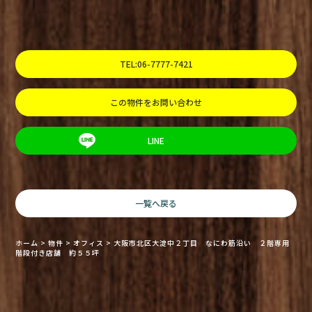
TEL:06-7777-7421
この物件をお問い合わせ
LINE
一覧へ戻る
ホーム
>
物件
>
オフィス
>
大阪市北区大淀中２丁目 なにわ筋沿い ２階専用
階段付き店舗 約５５坪