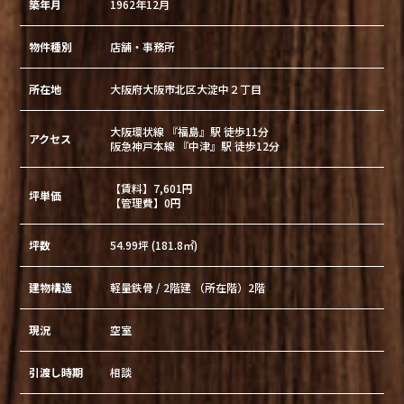
築年月
1962年12月
物件種別
店舗・事務所
所在地
大阪府大阪市北区大淀中２丁目
大阪環状線 『福島』駅 徒歩11分
アクセス
阪急神戸本線 『中津』駅 徒歩12分
【賃料】7,601円
坪単価
【管理費】0円
坪数
54.99坪 (181.8㎡)
建物構造
軽量鉄骨 / 2階建 （所在階）2階
現況
空室
引渡し時期
相談