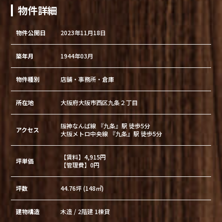
物件詳細
物件公開日
2023年11月18日
築年月
1944年03月
物件種別
店舗・事務所・倉庫
所在地
大阪府大阪市西区九条２丁目
阪神なんば線 『九条』駅 徒歩5分
アクセス
大阪メトロ中央線 『九条』駅 徒歩5分
【賃料】4,915円
坪単価
【管理費】0円
坪数
44.76坪 (148㎡)
建物構造
木造 / 2階建 1棟貸