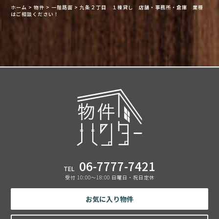
ホーム
>
物件
>
一階路面
>
九条２丁目 １棟貸し 店舗・事務所・倉庫 業種
はご相談ください！
06-7777-7421
TEL
受付 10:00〜18:00 日曜日・祝日定休
お気に入り物件