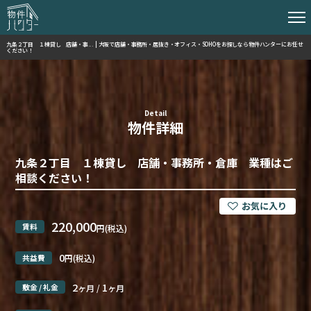
九条２丁目 １棟貸し 店舗・事... | 大阪で店舗・事務所・居抜き・オフィス・SOHOをお探しなら物件ハンターにお任せ
ください！
Detail
物件詳細
九条２丁目 １棟貸し 店舗・事務所・倉庫 業種はご
相談ください！
220,000
賃料
円(税込)
0
共益費
円(税込)
2
1
敷金 / 礼金
ヶ月 /
ヶ月