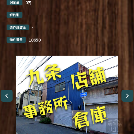
0
保証金
円
-
解約引
-
造作譲渡金
10650
物件番号