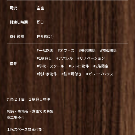
現況
空室
引渡し時期
即日
取引態様
仲介(媒介)
#一階路面
#オフィス
#美容関係
#物販関係
#1棟貸し
#アパレル
#リノベーション
備考
#学校・スクール
#レトロ物件
#2階限定
#隠れ家物件
#駐車場付き
#ガレージハウス
九条２丁目 １棟貸し物件
店舗・事務所・倉庫での募集
※工場不可
１階スペース駐車可能！