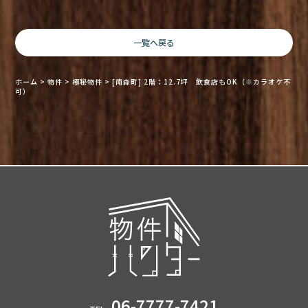
一覧へ戻る
ホーム
>
物件
>
極秘物件
>
[南森町] 2階：12.7坪 飲食店もOK（※カラオケ不
可）
06-7777-7421