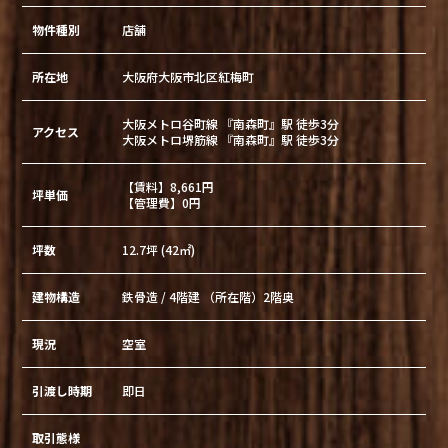
物件種別
店舗
所在地
大阪府大阪市北区紅梅町
大阪メトロ谷町線 『南森町』駅 徒歩3分
アクセス
大阪メトロ堺筋線 『南森町』駅 徒歩3分
【賃料】8,661円
坪単価
【管理費】0円
坪数
12.7坪 (42㎡)
建物構造
鉄骨造 / 4階建 （所在階）2階奥
現況
空室
引渡し時期
即日
取引態様