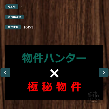
-
解約引
-
造作譲渡金
10453
物件番号