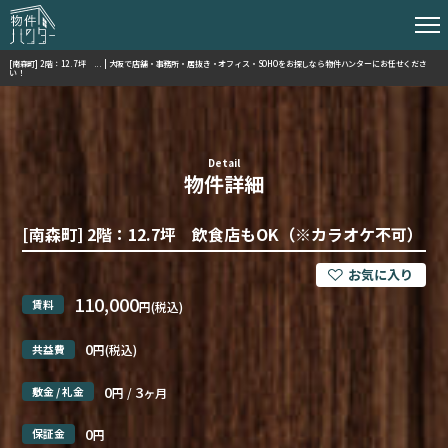
[南森町] 2階：12.7坪 ... | 大阪で店舗・事務所・居抜き・オフィス・SOHOをお探しなら物件ハンターにお任せくださ
い！
Detail
物件詳細
[南森町] 2階：12.7坪 飲食店もOK（※カラオケ不可）
110,000
賃料
円(税込)
0
共益費
円(税込)
0
3
敷金 / 礼金
円 /
ヶ月
0
保証金
円