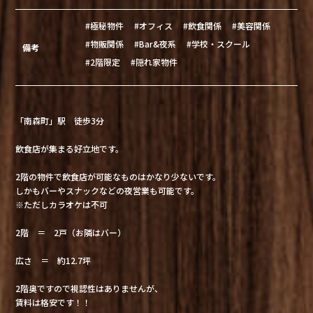
#極秘物件
#オフィス
#飲食関係
#美容関係
#物販関係
#Bar&夜系
#学校・スクール
備考
#2階限定
#隠れ家物件
「南森町」駅 徒歩3分
飲食店が集まる好立地です。
2階の物件で飲食店が可能なものはかなり少ないです。
しかもバーやスナックなどの夜営業も可能です。
※ただしカラオケは不可
2階 ＝ 2戸（お隣はバー）
広さ ＝ 約12.7坪
2階奥ですので視認性はありませんが、
賃料は格安です！！