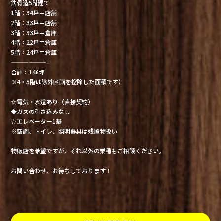
鉄骨造5階建て
1階：34坪＝店舗
2階：33坪＝店舗
3階：33坪＝倉庫
4階：22坪＝倉庫
5階：24坪＝倉庫
——————–
合計：146坪
※4・5階は除外区画を控除した面積です）
☆電気・水道あり（直接契約）
◆ガスの引き込みなし
☆エレベーター1基
※空調、トイレ、照明器具は残置物扱い
物販店を希望ですが、それ以外の業種もご相談ください。
お問い合わせ、お待ちしております！