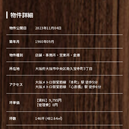
物件詳細
物件公開日
2023年11月04日
築年月
1960年09月
物件種別
店舗・事務所・営業所・倉庫
所在地
大阪府大阪市中央区南久宝寺町3丁目
大阪メトロ御堂筋線 『本町』駅 徒歩5分
アクセス
大阪メトロ御堂筋線 『心斎橋』駅 徒歩6分
【賃料】9,795円
坪単価
【管理費】0円
坪数
146坪 (482.64㎡)