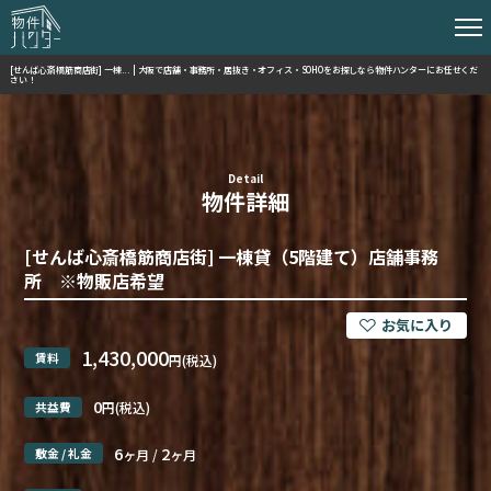
[せんば心斎橋筋商店街] 一棟... | 大阪で店舗・事務所・居抜き・オフィス・SOHOをお探しなら物件ハンターにお任せくだ
さい！
Detail
物件詳細
[せんば心斎橋筋商店街] 一棟貸（5階建て）店舗事務
所 ※物販店希望
1,430,000
賃料
円(税込)
0
共益費
円(税込)
6
2
敷金 / 礼金
ヶ月 /
ヶ月