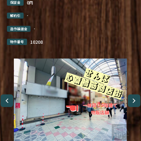
0
保証金
円
-
解約引
-
造作譲渡金
10208
物件番号