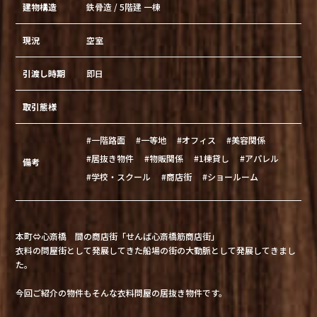
建物構造
鉄骨造 / 5階建 一棟
現況
空室
引渡し時期
即日
取引態様
#一階路面
#一等地
#オフィス
#美容関係
#居抜き物件
#物販関係
#1棟貸し
#アパレル
備考
#学校・スクール
#商店街
#ショールーム
本町⇔心斎橋 間の商店街「せんば心斎橋筋商店街」
衣料の問屋街として発展してきた船場の街の大動脈として発展してきまし
た。
今回ご紹介の物件もそんな衣料問屋の居抜き物件です。