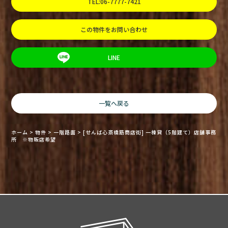
TEL:06-7777-7421
この物件をお問い合わせ
LINE
一覧へ戻る
ホーム
>
物件
>
一階路面
>
[せんば心斎橋筋商店街] 一棟貸（5階建て）店舗事務
所 ※物販店希望