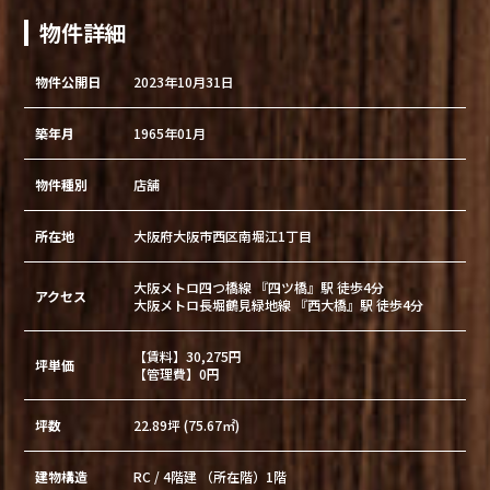
物件詳細
物件公開日
2023年10月31日
築年月
1965年01月
物件種別
店舗
所在地
大阪府大阪市西区南堀江1丁目
大阪メトロ四つ橋線 『四ツ橋』駅 徒歩4分
アクセス
大阪メトロ長堀鶴見緑地線 『西大橋』駅 徒歩4分
【賃料】30,275円
坪単価
【管理費】0円
坪数
22.89坪 (75.67㎡)
建物構造
RC / 4階建 （所在階）1階