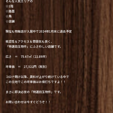
そんな人気エリアの
☆1階
☆路面
☆角
☆店舗
現在も物販店が入居中で2024年1月末に退去予定
視認性＆アクセス＆雰囲気も良く、
「特選目玉物件」にふさわしい店舗です。
広さ ＝ 75.67㎡（22.89坪）
坪単価 ＝ 27,522円（税別）
コロナ明け以降、賃料が上がり続けている中で
この立地でこの坪単価はお値打ちですよ！！
まさに即決必至の「特選目玉物件」です。
お問い合わせは今すぐどうぞ！！