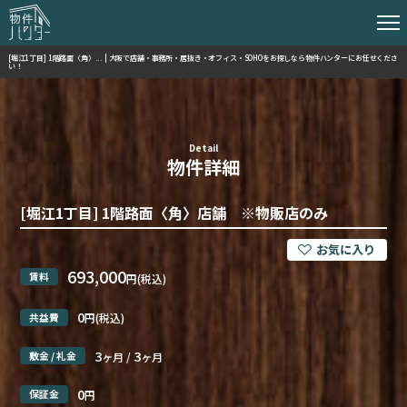
[堀江1丁目] 1階路面〈角〉... | 大阪で店舗・事務所・居抜き・オフィス・SOHOをお探しなら物件ハンターにお任せくださ
い！
Detail
物件詳細
[堀江1丁目] 1階路面〈角〉店舗 ※物販店のみ
693,000
賃料
円(税込)
0
共益費
円(税込)
3
3
敷金 / 礼金
ヶ月 /
ヶ月
0
保証金
円