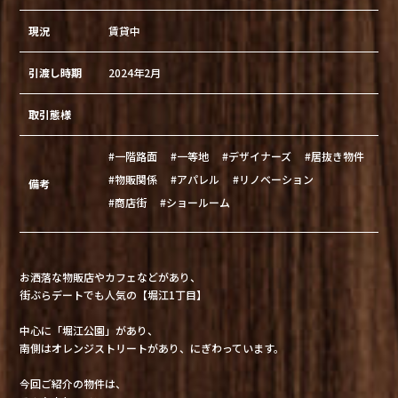
現況
賃貸中
引渡し時期
2024年2月
取引態様
#一階路面
#一等地
#デザイナーズ
#居抜き物件
#物販関係
#アパレル
#リノベーション
備考
#商店街
#ショールーム
お洒落な物販店やカフェなどがあり、
街ぶらデートでも人気の【堀江1丁目】
中心に「堀江公園」があり、
南側はオレンジストリートがあり、にぎわっています。
今回ご紹介の物件は、