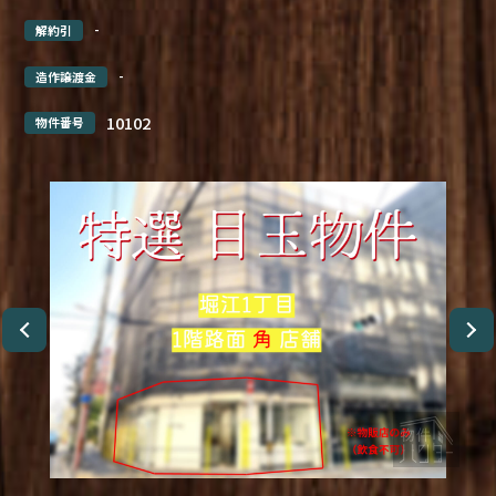
-
解約引
-
造作譲渡金
10102
物件番号