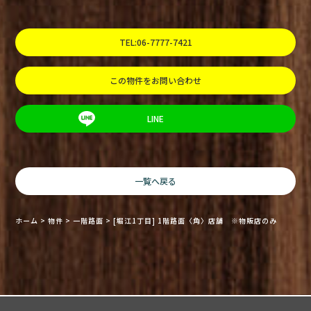
TEL:06-7777-7421
この物件をお問い合わせ
LINE
一覧へ戻る
ホーム
>
物件
>
一階路面
>
[堀江1丁目] 1階路面〈角〉店舗 ※物販店のみ