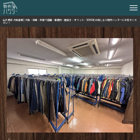
山久商会 大阪倉庫 | 大阪・兵庫・京都で店舗・事務所・居抜き・オフィス・SOHOをお探しなら物件ハンターにお任せくだ
さい！