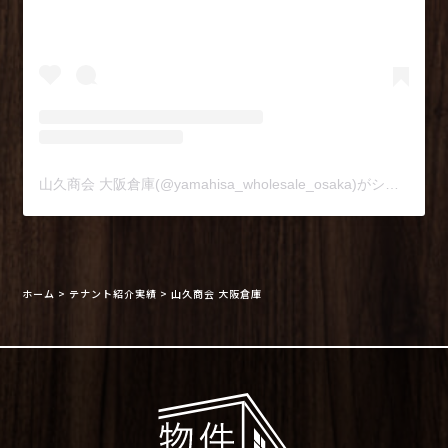
山久商会 大阪倉庫(@yamahisa_wholesale_osaka)がシェアした投稿
ホーム
>
テナント紹介実績
>
山久商会 大阪倉庫