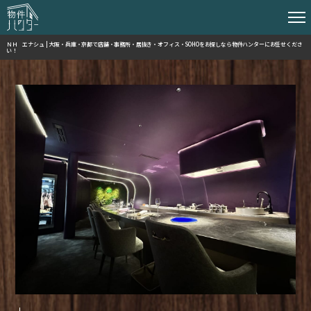
ＮＨ エナシュ | 大阪・兵庫・京都で店舗・事務所・居抜き・オフィス・SOHOをお探しなら物件ハンターにお任せくださ
い！