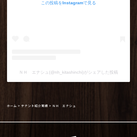
この投稿をInstagramで見る
ＮＨ エナシュ(@nh_kitashinchi)がシェアした投稿
ホーム
>
テナント紹介実績
>
ＮＨ エナシュ