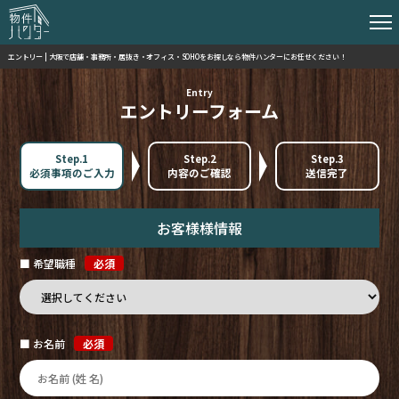
エントリー | 大阪で店舗・事務所・居抜き・オフィス・SOHOをお探しなら物件ハンターにお任せください！
Entry
エントリーフォーム
Step.1
Step.2
Step.3
必須事項のご入力
内容のご確認
送信完了
お客様様情報
■ 希望職種
必須
■ お名前
必須