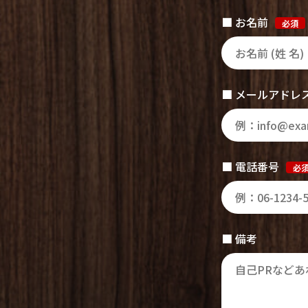
■ お名前
必須
■ メールアドレ
■ 電話番号
必
■ 備考