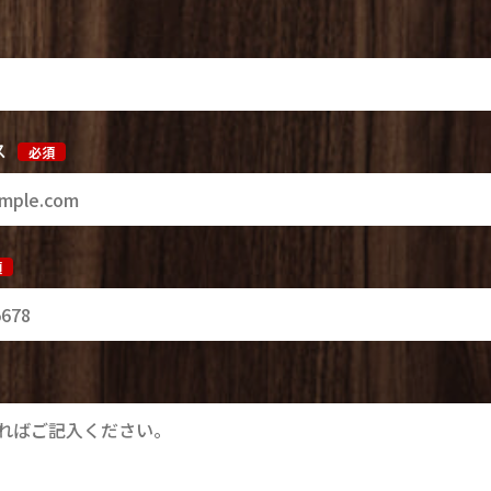
ス
必須
須